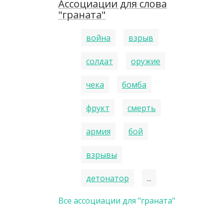
Ассоциации для слова
"граната"
война
взрыв
солдат
оружие
чека
бомба
фрукт
смерть
армия
бой
взрывы
детонатор
...
Все ассоциации для "граната"