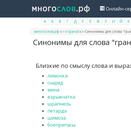
Перейти
Онлайн-се
к
основному
А
Б
В
Г
Д
Е
Ё
Ж
З
И
Й
К
содержанию
Вы
многослов.рф
»
г
»
граната
»
Синонимы для слова "гра
здесь
Синонимы для слова "гран
Близкие по смыслу слова и выр
лимонка
снаряд
мина
взрывчатка
шрапнель
петарда
шимоза
боеприпасы