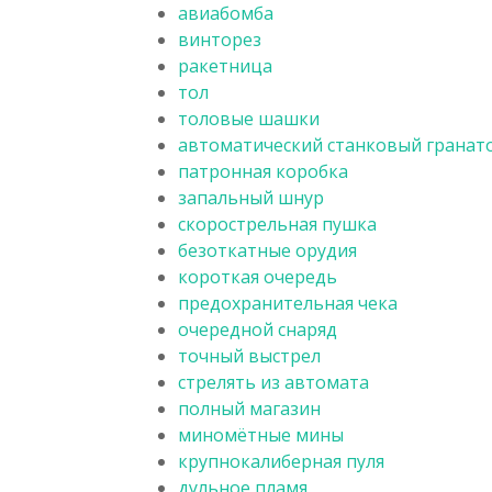
авиабомба
винторез
ракетница
тол
толовые шашки
автоматический станковый гранат
патронная коробка
запальный шнур
скорострельная пушка
безоткатные орудия
короткая очередь
предохранительная чека
очередной снаряд
точный выстрел
стрелять из автомата
полный магазин
миномётные мины
крупнокалиберная пуля
дульное пламя