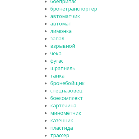
боеприпас
бронетранспортёр
автоматчик
автомат
лимонка
запал
взрывной
чека
фугас
шрапнель
танка
бронебойщик
спецназовец
боекомплект
картечина
миномётчик
казённик
пластида
трассер