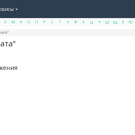
рвисы
Л
М
Н
О
П
Р
С
Т
У
Ф
Х
Ц
Ч
Ш
Щ
Э
Ю
ната"
ата"
ажения