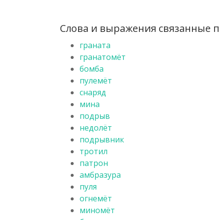
Слова и выражения связанные по
граната
гранатомёт
бомба
пулемёт
снаряд
мина
подрыв
недолёт
подрывник
тротил
патрон
амбразура
пуля
огнемёт
миномёт