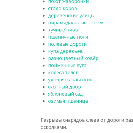
поют жаворонки
стадо коров
деревенские улицы
пирамидальные тополя
тучные нивы
пшеничные поля
полевые дороги
купа деревьев
разноцветный ковёр
пойменные луга
колёса телег
удобрять навозом
скотный двор
яблоневый сад
озимая пшеница
Разрывы снарядов слева от дороги р
осколками.