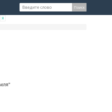
Поиск
Я
мля"