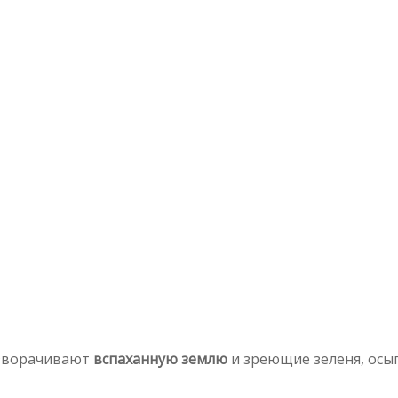
азворачивают
вспаханную землю
и зреющие зеленя, осы