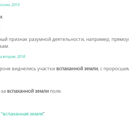
оссии, 2015
и
.
ный признак разумной деятельности, например, прямо
вам.
а вторая, 2018
ороне виднелись участки
вспаханной земли
, с проросши
-за
вспаханной земли
поле.
 "
вспаханная земля
"