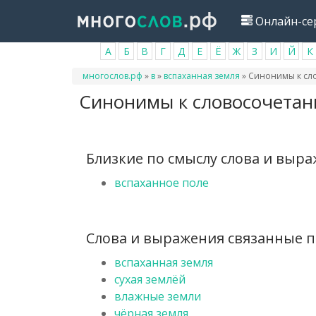
Перейти
Онлайн-се
к
основному
А
Б
В
Г
Д
Е
Ё
Ж
З
И
Й
К
содержанию
Вы
многослов.рф
»
в
»
вспаханная земля
»
Синонимы к сло
здесь
Синонимы к словосочетан
Близкие по смыслу слова и выр
вспаханное поле
Слова и выражения связанные по
вспаханная земля
сухая землёй
влажные земли
чёрная земля