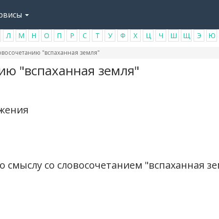
рвисы
Л
М
Н
О
П
Р
С
Т
У
Ф
Х
Ц
Ч
Ш
Щ
Э
Ю
восочетанию "вспаханная земля"
ию "вспаханная земля"
ажения
 смыслу со словосочетанием "вспаханная зе