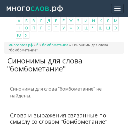
Перейти
Togg
к
navi
основному
А
Б
В
Г
Д
Е
Ё
Ж
З
И
Й
К
Л
М
содержанию
Н
О
П
Р
С
Т
У
Ф
Х
Ц
Ч
Ш
Щ
Э
Ю
Я
Вы
многослов.рф
»
б
»
бомбометание
»
Синонимы для слова
здесь
"бомбометание"
Синонимы для слова
"бомбометание"
Синонимы для слова "бомбометание" не
найдены.
Слова и выражения связанные по
смыслу со словом "бомбометание"