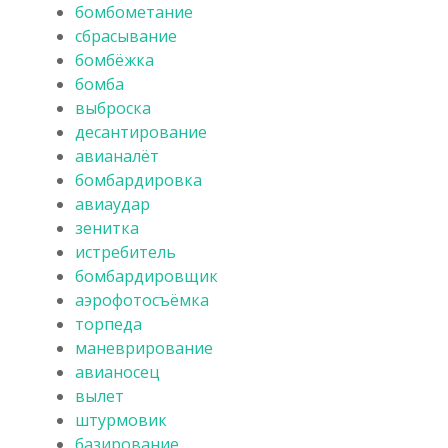
бомбометание
сбрасывание
бомбёжка
бомба
выброска
десантирование
авианалёт
бомбардировка
авиаудар
зенитка
истребитель
бомбардировщик
аэрофотосъёмка
торпеда
маневрирование
авианосец
вылет
штурмовик
базирование