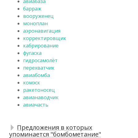
авиабаза
барраж
вооруженец
моноплан
аэронавигация
корректировщик
кабрирование
фугаска
гидросамолёт
перехватчик
авиабомба
комэск
ракетоносец
авианаводчик
авиачасть
Предложения в которых
упоминается "бомбометание"