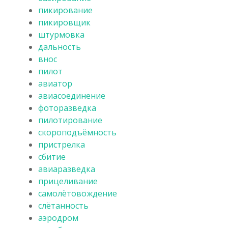
пикирование
пикировщик
штурмовка
дальность
внос
пилот
авиатор
авиасоединение
фоторазведка
пилотирование
скороподъёмность
пристрелка
сбитие
авиаразведка
прицеливание
самолётовождение
слётанность
аэродром