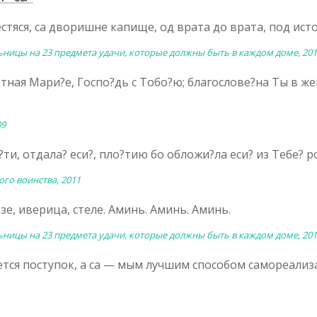
стяся,
са
дворишне капище, од врата до врата, под исто
ьницы на 23 предмета удачи, которые должны быть в каждом доме, 20
тная Мари?е, Госпо?дь с Тобо?ю; благослове?на Ты в же
09
ти, отдала? еси?, пло?тию бо обложи?ла еси? из Тебе? 
го воинства, 2011
е, иверица, стеле. Аминь. Аминь. Аминь.
ьницы на 23 предмета удачи, которые должны быть в каждом доме, 20
тся поступок, а
са
— мым лучшим способом самореализа