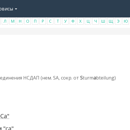
рвисы
Л
М
Н
О
П
Р
С
Т
У
Ф
Х
Ц
Ч
Ш
Щ
Э
Ю
единения НСДАП (нем. SA, сокр. от
S
turm
a
bteilung)
Са"
 "са"