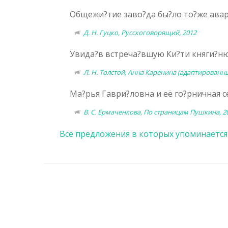
Общежи?тие заво?да бы?ло то?же авар
Д. Н. Гуцко, Русскоговорящий, 2012
Увида?в встреча?вшую Ки?ти княги?ню
Л. Н. Толстой, Анна Каренина (адаптированны
Ма?рья Гаври?ловна и её го?рничная с
В. С. Ермаченкова, По страницам Пушкина, 2
Все предложения в которых упоминается 