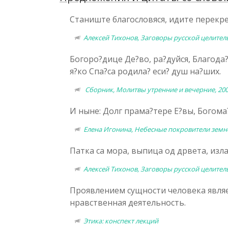
Станиште благословяся, идите перекре
Алексей Тихонов, Заговоры русской целител
Богоро?дице Де?во, ра?дуйся, Благода?
я?ко Спа?
са
родила? еси? душ на?ших.
Сборник, Молитвы утренние и вечерние, 20
И ныне: Долг прама?тере Е?вы, Богома?
Елена Игонина, Небесные покровители земно
Патка
са
мора, выпица од дрвета, излаз
Алексей Тихонов, Заговоры русской целител
Проявлением сущности человека являе
нравственная деятельность.
Этика: конспект лекций