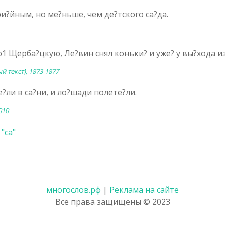
и?йным, но ме?ньше, чем де?тского
са
?да.
1 Щерба?цкую, Ле?вин снял коньки? и уже? у вы?хода и
й текст), 1873-1877
е?ли в
са
?ни, и ло?шади полете?ли.
010
"са"
многослов.рф
|
Реклама на сайте
Все права защищены © 2023