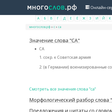
Перейти
Онлайн-се
к
основному
А
Б
В
Г
Д
Е
Ё
Ж
З
И
Й
К
содержанию
Вы
многослов.рф
»
с
»
са
здесь
Значение слова "СА"
СА
1. сокр. к Советская армия
2. (в Германии) военизированные со
Смотреть все значения слова "са"
Морфологический разбор слова "
Предложения и цитаты со словом