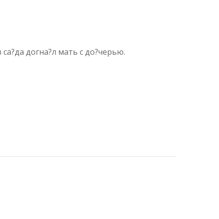
з
са
?да догна?л мать с до?черью.