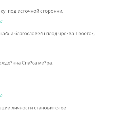
ку, под источной сторонни.
10
на?х и благослове?н плод чре?ва Твоего?,
рожде?нна Спа?
са
ми?ра.
10
ции личности становится её