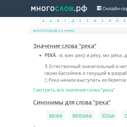
Перейти
Онлайн-се
к
основному
А
Б
В
Г
Д
Е
Ё
Ж
З
И
Й
К
содержанию
Вы
многослов.рф
»
р
»
река
здесь
Значение слова "река"
РЕКА́
, -и́, вин. реку́ и ре́ку, мн. ре́ки
1.
Естественный значительный и не
своих бассейнов и текущий в разрабо
□ Река начала выступать из берегов 
Смотреть все значения слова "река"
Синонимы для слова "река"
речка
речушка
Устье