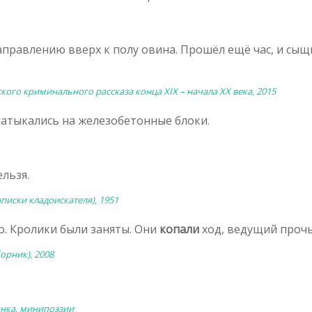
правлению вверх к полу овина. Прошёл ещё час, и сыщ
ого криминального рассказа конца XIX – начала XX века, 2015
натыкались на железобетонные блоки.
льзя.
аписки кладоискателя), 1951
о. Кролики были заняты. Они
копали
ход, ведущий прочь
орник), 2008
анка, минипоэзии