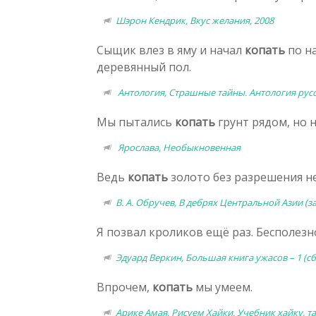
Шэрон Кендрик, Вкус желания, 2008
Сыщик влез в яму и начал
копать
по на
деревянный пол.
Антология, Страшные тайны. Антология русск
Мы пытались
копать
грунт рядом, но 
Ярослава, Необыкновенная
Ведь
копать
золото без разрешения не
В. А. Обручев, В дебрях Центральной Азии (з
Я позвал кроликов ещё раз. Бесполезн
Эдуард Веркин, Большая книга ужасов – 1 (сб
Впрочем,
копать
мы умеем.
Арике Амая, Рисуем Хайки. Учебник хайку, т