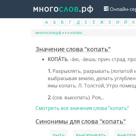
Перейти
Онлайн-се
к
основному
А
Б
В
Г
Д
Е
Ё
Ж
З
И
Й
К
содержанию
Вы
многослов.рф
»
к
»
копать
здесь
Значение слова "копать"
КОПА́ТЬ
, -а́ю, -а́ешь; прич. страд. пр
1.
Разрыхлять, разрывать (лопатой и
выбрасывая землю, делать углублени
ямы копать. Л. Толстой, Утро помещ
2.
(сов. выкопать). Роя,...
Смотреть все значения слова "копать"
Синонимы для слова "копать"
рыть
выкапывать
выкопа