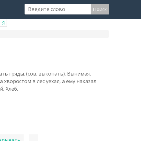
Поиск
Я
ть гряды. (сов. выкопать). Вынимая,
 хворостом в лес уехал, а ему наказал
, Хлеб.
зрывать
...