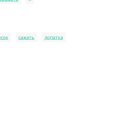
есок
сажать
лопатка