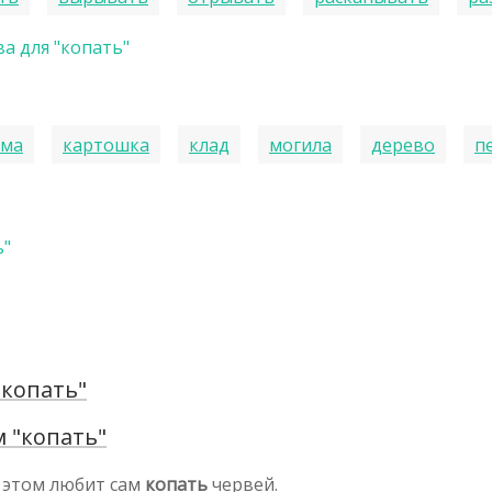
а для "копать"
яма
картошка
клад
могила
дерево
п
ь"
"копать"
 "копать"
и этом любит сам
копать
червей.