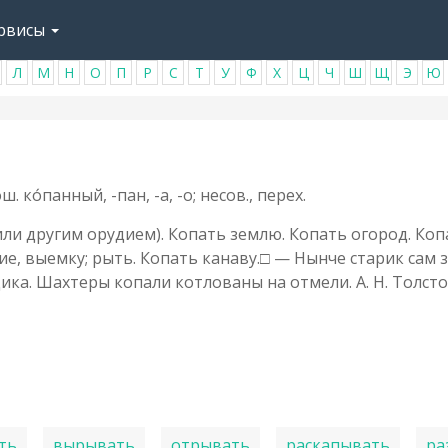
рвисы
Л
М
Н
О
П
Р
С
Т
У
Ф
Х
Ц
Ч
Ш
Щ
Э
Ю
ош. ко́панный, -пан, -а, -о; несов., перех.
ли другим орудием). Копать землю. Копать огород. Копа
е, выемку; рыть. Копать канаву.□ — Нынче старик сам за
ика. Шахтеры копали котлованы на отмели. А. Н. Толстой
ть
вырывать
отрывать
раскапывать
ра