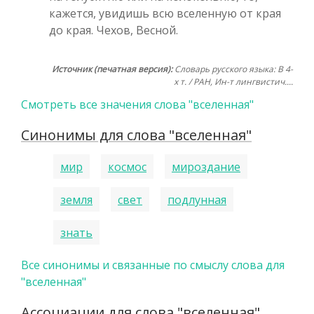
кажется, увидишь всю вселенную от края
до края. Чехов, Весной.
Источник (печатная версия):
Словарь русского языка: В 4-
х т. / РАН, Ин-т лингвистич....
Смотреть все значения слова "вселенная"
Синонимы для слова "вселенная"
мир
космос
мироздание
земля
свет
подлунная
знать
Все синонимы и связанные по смыслу слова для
"вселенная"
Ассоциации для слова "вселенная"