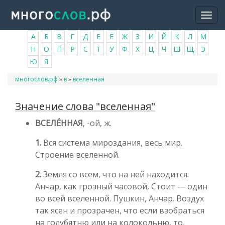
Перейти
Togg
к
navi
основному
А
Б
В
Г
Д
Е
Ё
Ж
З
И
Й
К
Л
М
содержанию
Н
О
П
Р
С
Т
У
Ф
Х
Ц
Ч
Ш
Щ
Э
Ю
Я
Вы
многослов.рф
»
в
»
вселенная
здесь
Значение слова "вселенная"
ВСЕЛЕ́ННАЯ
, -ой, ж.
1.
Вся система мироздания, весь мир.
Строение вселенной.
2.
Земля со всем, что на ней находится.
Анчар, как грозный часовой, Стоит — один
во всей вселенной. Пушкин, Анчар. Воздух
так ясен и прозрачен, что если взобраться
на голубятню или на колокольню, то,