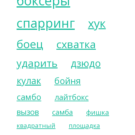
боксёры
спарринг
хук
боец
схватка
ударить
дзюдо
кулак
бойня
самбо
лайтбокс
вызов
самба
фишка
квадратный
площадка