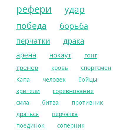
рефери
удар
победа
борьба
перчатки
драка
арена
нокаут
гонг
тренер
кровь
спортсмен
Капа
человек
бойцы
зрители
соревнование
сила
битва
противник
драться
перчатка
поединок
соперник