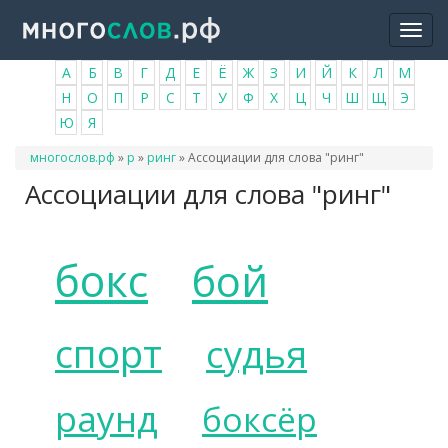
Перейти
Togg
к
navi
основному
А
Б
В
Г
Д
Е
Ё
Ж
З
И
Й
К
Л
М
содержанию
Н
О
П
Р
С
Т
У
Ф
Х
Ц
Ч
Ш
Щ
Э
Ю
Я
Вы
многослов.рф
»
р
»
ринг
»
Ассоциации для слова "ринг"
здесь
Ассоциации для слова "ринг"
бокс
бой
спорт
судья
раунд
боксёр