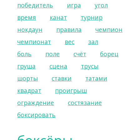
победитель
игра
угол
время
канат
турнир
нокдаун
правила
чемпион
чемпионат
вес
зал
боль
поле
счёт
борец
груша
сцена
трусы
шорты
ставки
татами
квадрат
проигрыш
ограждение
состязание
боксировать