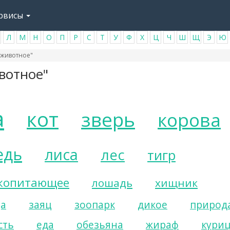
рвисы
Л
М
Н
О
П
Р
С
Т
У
Ф
Х
Ц
Ч
Ш
Щ
Э
Ю
"животное"
вотное"
а
кот
зверь
корова
едь
лиса
лес
тигр
копитающее
лошадь
хищник
ца
заяц
зоопарк
дикое
природ
сть
еда
обезьяна
жираф
кури