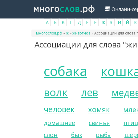
Перейти
Онлайн-се
к
основному
А
Б
В
Г
Д
Е
Ё
Ж
З
И
Й
К
содержанию
Вы
многослов.рф
»
ж
»
животное
»
Ассоциации для слова 
здесь
Ассоциации для слова "жи
собака
кошк
волк
лев
медв
человек
хомяк
мле
домашнее
свинья
пти
слон
бык
рыба
шер