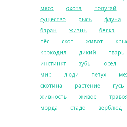
мясо
охота
попугай
существо
рысь
фауна
баран
жизнь
белка
пёс
скот
живот
кры
крокодил
дикий
тварь
инстинкт
зубы
осёл
мир
люди
петух
ме
скотина
растение
гусь
живность
живое
траво
морда
стадо
верблюд