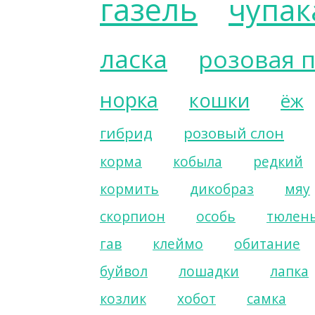
газель
чупак
ласка
розовая 
норка
кошки
ёж
гибрид
розовый слон
корма
кобыла
редкий
кормить
дикобраз
мяу
скорпион
особь
тюлен
гав
клеймо
обитание
буйвол
лошадки
лапка
козлик
хобот
самка