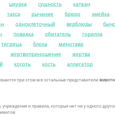
шкурка
сущность
капкан
такса
рычание
брюхо
змейка
ан
одноклеточный
верблюды
быч
н
повадка
обитатель
горилла
тигрица
блоха
минотавр
жертвоприношение
жертва
й
коготь
кость
аллигатор
ваются при этом все остальные представители
животн
, учреждения и правила, которых нет ни у одного друго
риматов.