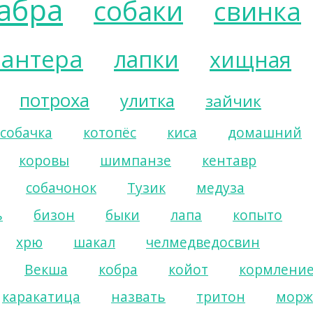
абра
собаки
свинка
пантера
лапки
хищная
потроха
улитка
зайчик
собачка
котопёс
киса
домашний
коровы
шимпанзе
кентавр
собачонок
Тузик
медуза
ь
бизон
быки
лапа
копыто
хрю
шакал
челмедведосвин
Векша
кобра
койот
кормлени
каракатица
назвать
тритон
морж