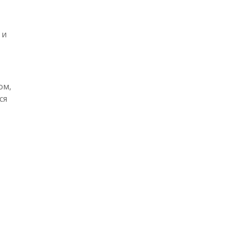
 и
ом,
ся