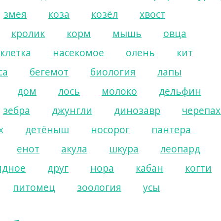
змея
коза
козёл
хвост
кролик
корм
мышь
овца
клетка
насекомое
олень
кит
са
бегемот
биология
лапы
дом
лось
молоко
дельфин
зебра
джунгли
динозавр
черепах
х
детёныш
носорог
пантера
енот
акула
шкура
леопард
ядное
друг
нора
кабан
когти
питомец
зоология
усы