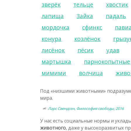
зверёк
тельце
хвостик
лапища
Зайка
падаль
мордочка
сфинкс
пави
конура
козлёнок
грызу
лисёнок
пёсик
удав
мартышка
парнокопытные
мимими
волчица
живо
Под «низшими животными» подразуме
мира.
Ларс Свендсен, Философия свободы, 2016
У нас есть социальные нормы и уклады
животного
, даже у высокоразвитых п