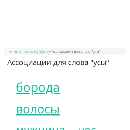
Вы
многослов.рф
»
у
»
усы
»
Ассоциации для слова "усы"
здесь
Ассоциации для слова "усы"
борода
волосы
мужчина
нос