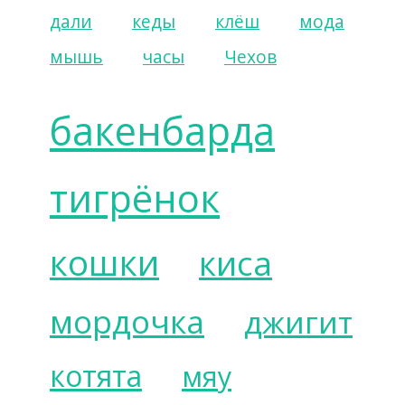
дали
кеды
клёш
мода
мышь
часы
Чехов
бакенбарда
тигрёнок
кошки
киса
мордочка
джигит
котята
мяу