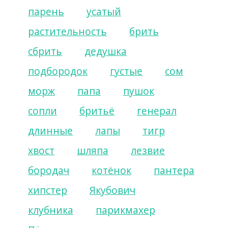
парень
усатый
растительность
брить
сбрить
дедушка
подбородок
густые
сом
морж
папа
пушок
сопли
бритьё
генерал
длинные
лапы
тигр
хвост
шляпа
лезвие
бородач
котёнок
пантера
хипстер
Якубович
клубника
парикмахер