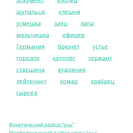
документ
хлопец
щупальце
клешня
усмешка
заяц
лапа
мальчишка
офицер
Германия
брюнет
устье
городок
котопёс
сержант
старшина
художник
лейтенант
комар
храбрец
сыроед
Фонетический разбор "усы"
Морфологический разбор слова "усы"