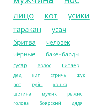
лицо
кот
усики
таракан
усач
бритва
человек
чёрные
бакенбарды
гусар
волос
Гитлер
дед
кит
стричь
жук
рот
губы
кошка
щетина
мужик
рыжие
голова
боярский
дядя