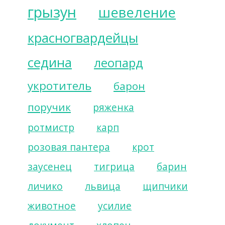
грызун
шевеление
красногвардейцы
седина
леопард
укротитель
барон
поручик
ряженка
ротмистр
карп
розовая пантера
крот
заусенец
тигрица
барин
личико
львица
щипчики
животное
усилие