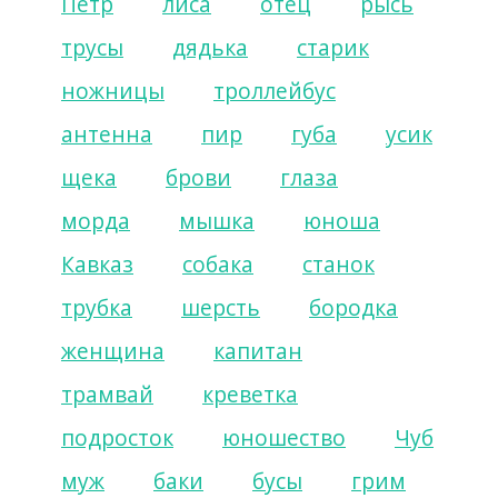
Пётр
лиса
отец
рысь
трусы
дядька
старик
ножницы
троллейбус
антенна
пир
губа
усик
щека
брови
глаза
морда
мышка
юноша
Кавказ
собака
станок
трубка
шерсть
бородка
женщина
капитан
трамвай
креветка
подросток
юношество
Чуб
муж
баки
бусы
грим