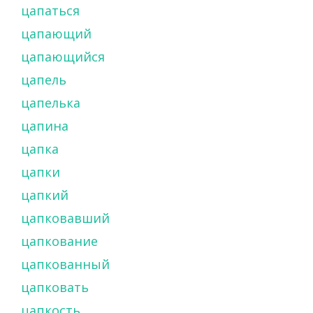
цапаться
цапающий
цапающийся
цапель
цапелька
цапина
цапка
цапки
цапкий
цапковавший
цапкование
цапкованный
цапковать
цапкость