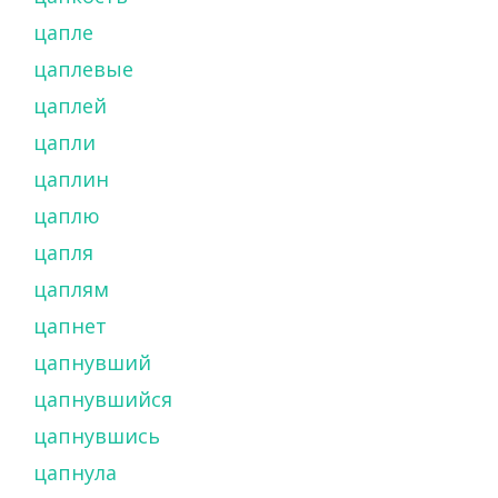
цапле
цаплевые
цаплей
цапли
цаплин
цаплю
цапля
цаплям
цапнет
цапнувший
цапнувшийся
цапнувшись
цапнула