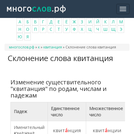
Перейти
Togg
к
navi
основному
А
Б
В
Г
Д
Е
Ё
Ж
З
И
Й
К
Л
М
содержанию
Н
О
П
Р
С
Т
У
Ф
Х
Ц
Ч
Ш
Щ
Э
Ю
Я
Вы
многослов.рф
»
к
»
квитанция
»
Склонение слова квитанция
здесь
Склонение слова квитанция
Изменение существительного
"квитанция" по родам, числам и
падежам
Единственное
Множественное
Падеж
число
число
Именительный
квит
а́
нция
квит
а́
нции
Кто? Что?