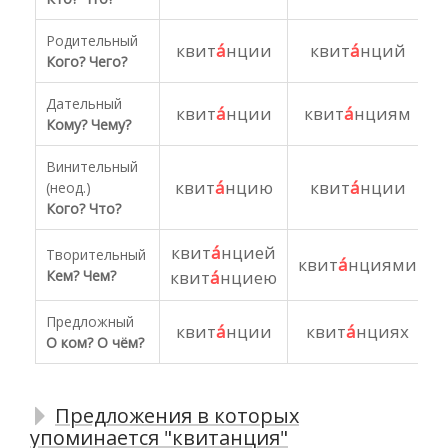
Родительный
квит
а́
нции
квит
а́
нций
Кого? Чего?
Дательный
квит
а́
нции
квит
а́
нциям
Кому? Чему?
Винительный
квит
а́
нцию
квит
а́
нции
(неод.)
Кого?
Что?
квит
а́
нцией
Творительный
квит
а́
нциями
Кем? Чем?
квит
а́
нциею
Предложный
квит
а́
нции
квит
а́
нциях
О ком? О чём?
Предложения в которых
упоминается "квитанция"