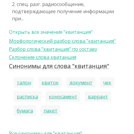
2. спец. разг. радиосообщение,
подтверждающее получение информации
при...
Открыть все значения "квитанция"
Морфологический разбор слова "квитанция"
Разбор слова "квитанция" по составу
Склонение слова квитанция
Синонимы для слова "квитанция"
талон
квиток
документ
чек
расписка
коносамент
варрант
бумага
пакет
Все синонимы для "квитанция"