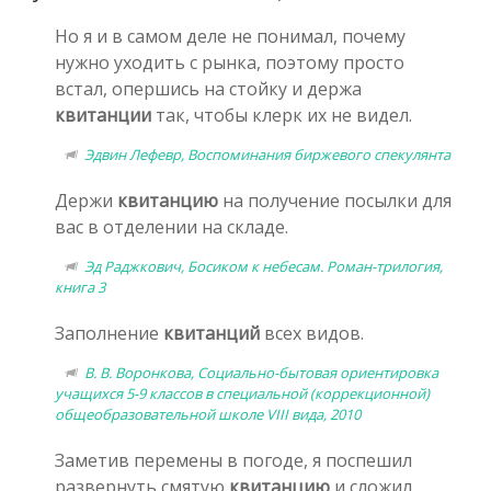
Но я и в самом деле не понимал, почему
нужно уходить с рынка, поэтому просто
встал, опершись на стойку и держа
квитанции
так, чтобы клерк их не видел.
Эдвин Лефевр, Воспоминания биржевого спекулянта
Держи
квитанцию
на получение посылки для
вас в отделении на складе.
Эд Раджкович, Босиком к небесам. Роман-трилогия,
книга 3
Заполнение
квитанций
всех видов.
В. В. Воронкова, Социально-бытовая ориентировка
учащихся 5-9 классов в специальной (коррекционной)
общеобразовательной школе VIII вида, 2010
Заметив перемены в погоде, я поспешил
развернуть смятую
квитанцию
и сложил