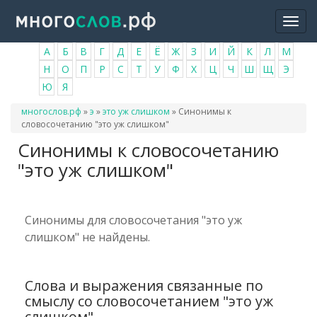
Перейти
Togg
к
navi
основному
А
Б
В
Г
Д
Е
Ё
Ж
З
И
Й
К
Л
М
содержанию
Н
О
П
Р
С
Т
У
Ф
Х
Ц
Ч
Ш
Щ
Э
Ю
Я
Вы
многослов.рф
»
э
»
это уж слишком
»
Синонимы к
здесь
словосочетанию "это уж слишком"
Синонимы к словосочетанию
"это уж слишком"
Синонимы для словосочетания "это уж
слишком" не найдены.
Слова и выражения связанные по
смыслу со словосочетанием "это уж
слишком"