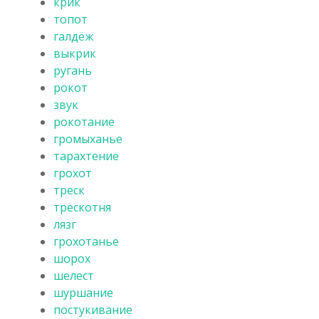
крик
топот
галдёж
выкрик
ругань
рокот
звук
рокотание
громыханье
тарахтение
грохот
треск
трескотня
лязг
грохотанье
шорох
шелест
шуршание
постукивание