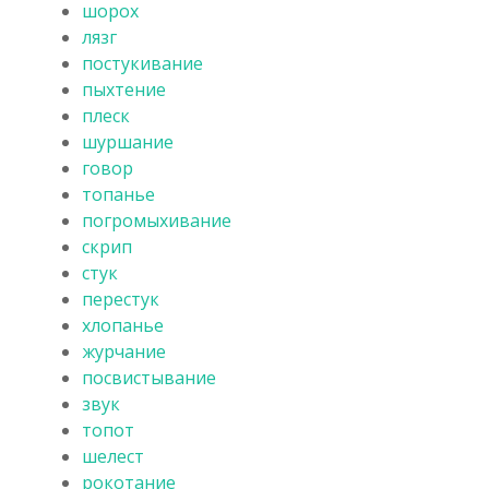
шорох
лязг
постукивание
пыхтение
плеск
шуршание
говор
топанье
погромыхивание
скрип
стук
перестук
хлопанье
журчание
посвистывание
звук
топот
шелест
рокотание