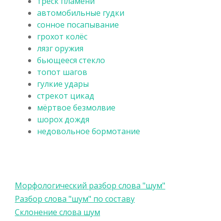
треск пламени
автомобильные гудки
сонное посапывание
грохот колёс
лязг оружия
бьющееся стекло
топот шагов
гулкие удары
стрекот цикад
мёртвое безмолвие
шорох дождя
недовольное бормотание
Морфологический разбор слова "шум"
Разбор слова "шум" по составу
Склонение слова шум