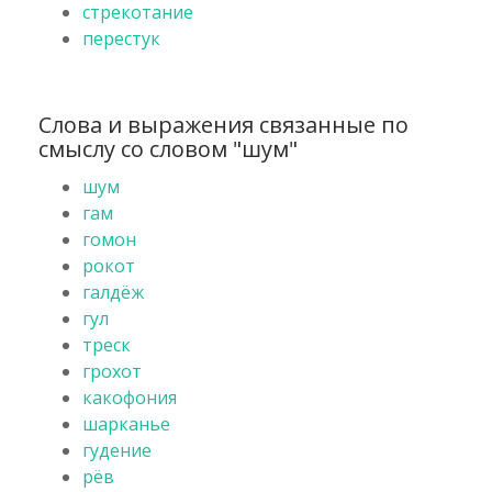
стрекотание
перестук
Слова и выражения связанные по
смыслу со словом "шум"
шум
гам
гомон
рокот
галдёж
гул
треск
грохот
какофония
шарканье
гудение
рёв