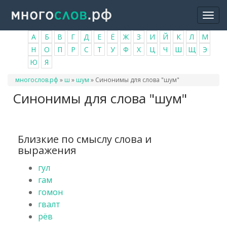
Перейти
Togg
к
navi
основному
А
Б
В
Г
Д
Е
Ё
Ж
З
И
Й
К
Л
М
содержанию
Н
О
П
Р
С
Т
У
Ф
Х
Ц
Ч
Ш
Щ
Э
Ю
Я
Вы
многослов.рф
»
ш
»
шум
»
Синонимы для слова "шум"
здесь
Синонимы для слова "шум"
Близкие по смыслу слова и
выражения
гул
гам
гомон
гвалт
рёв