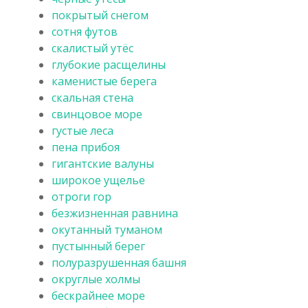
покрытый снегом
сотня футов
скалистый утёс
глубокие расщелины
каменистые берега
скальная стена
свинцовое море
густые леса
пена прибоя
гигантские валуны
широкое ущелье
отроги гор
безжизненная равнина
окутанный туманом
пустынный берег
полуразрушенная башня
округлые холмы
бескрайнее море