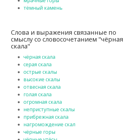
мрачные горы
тёмный камень
Слова и выражения связанные по
смыслу со словосочетанием "чёрная
скала"
чёрная скала
серая скала
острые скалы
высокие скалы
отвесная скала
голая скала
огромная скала
неприступные скалы
прибрежная скала
нагромождение скал
чёрные горы
чёрные утёсы