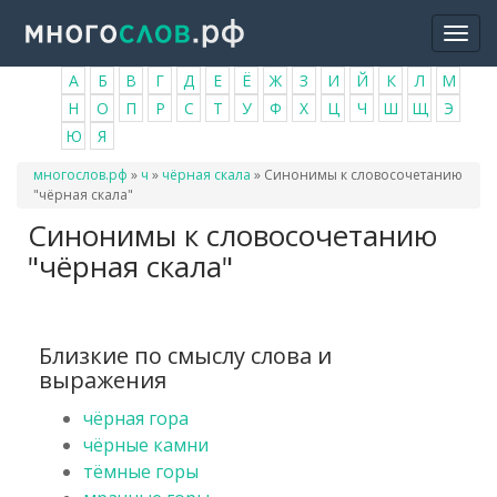
Перейти
Togg
к
navi
основному
А
Б
В
Г
Д
Е
Ё
Ж
З
И
Й
К
Л
М
содержанию
Н
О
П
Р
С
Т
У
Ф
Х
Ц
Ч
Ш
Щ
Э
Ю
Я
Вы
многослов.рф
»
ч
»
чёрная скала
»
Синонимы к словосочетанию
здесь
"чёрная скала"
Синонимы к словосочетанию
"чёрная скала"
Близкие по смыслу слова и
выражения
чёрная гора
чёрные камни
тёмные горы