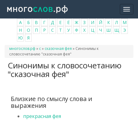
Перейти
Togg
к
navi
основному
А
Б
В
Г
Д
Е
Ё
Ж
З
И
Й
К
Л
М
содержанию
Н
О
П
Р
С
Т
У
Ф
Х
Ц
Ч
Ш
Щ
Э
Ю
Я
Вы
многослов.рф
»
с
»
сказочная фея
»
Синонимы к
здесь
словосочетанию "сказочная фея"
Синонимы к словосочетанию
"сказочная фея"
Близкие по смыслу слова и
выражения
прекрасная фея