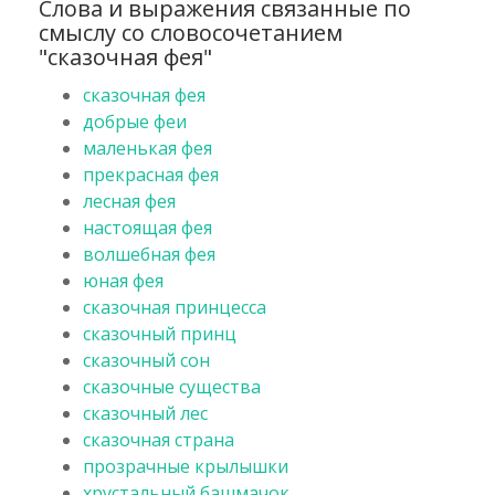
Слова и выражения связанные по
смыслу со словосочетанием
"сказочная фея"
сказочная фея
добрые феи
маленькая фея
прекрасная фея
лесная фея
настоящая фея
волшебная фея
юная фея
сказочная принцесса
сказочный принц
сказочный сон
сказочные существа
сказочный лес
сказочная страна
прозрачные крылышки
хрустальный башмачок