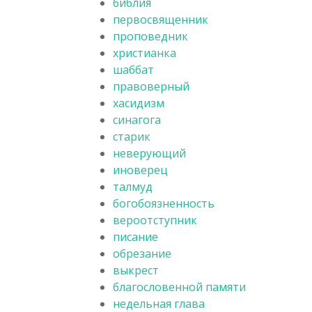
библия
первосвященник
проповедник
христианка
шаббат
правоверный
хасидизм
синагога
старик
неверующий
иноверец
талмуд
богобоязненность
вероотступник
писание
обрезание
выкрест
благословенной памяти
недельная глава