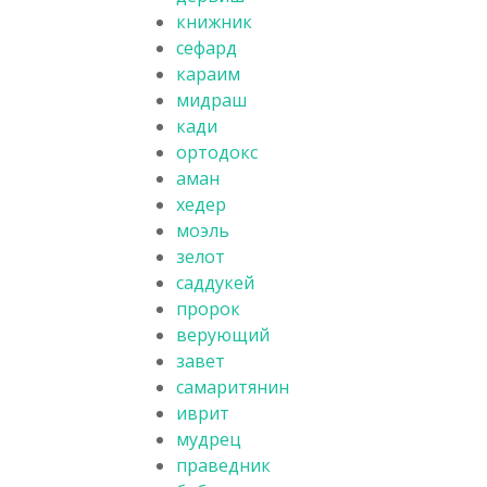
книжник
сефард
караим
мидраш
кади
ортодокс
аман
хедер
моэль
зелот
саддукей
пророк
верующий
завет
самаритянин
иврит
мудрец
праведник