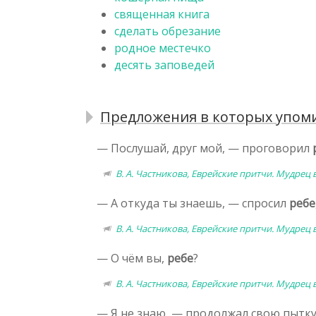
священная книга
сделать обрезание
родное местечко
десять заповедей
Предложения в которых упоми
— Послушай, друг мой, — проговорил
В. А. Частникова, Еврейские притчи. Мудрец
— А откуда ты знаешь, — спросил
ребе
В. А. Частникова, Еврейские притчи. Мудрец
— О чём вы,
ребе
?
В. А. Частникова, Еврейские притчи. Мудрец
— Я не знаю, — продолжал свою пытк