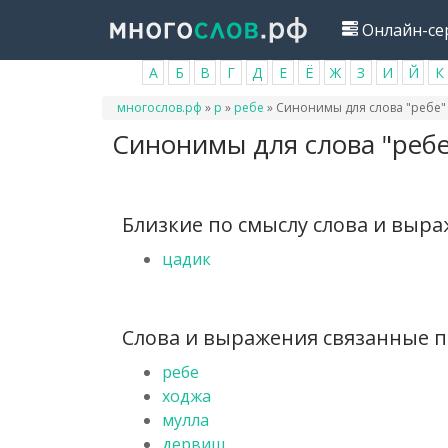
Перейти
Онлайн-се
к
основному
А
Б
В
Г
Д
Е
Ё
Ж
З
И
Й
К
содержанию
Вы
многослов.рф
»
р
»
ребе
»
Синонимы для слова "ребе"
здесь
Синонимы для слова "ребе
Близкие по смыслу слова и выр
цадик
Слова и выражения связанные по
ребе
ходжа
мулла
дервиш