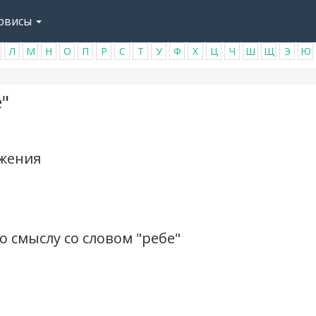
рвисы
Л
М
Н
О
П
Р
С
Т
У
Ф
Х
Ц
Ч
Ш
Щ
Э
Ю
"
ажения
 смыслу со словом "ребе"