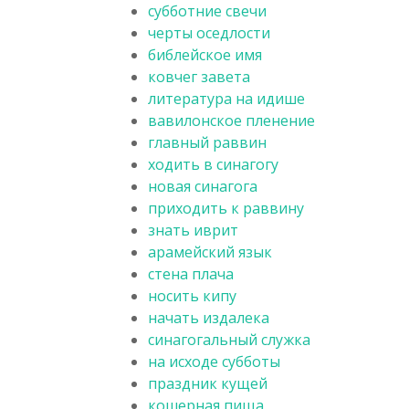
субботние свечи
черты оседлости
библейское имя
ковчег завета
литература на идише
вавилонское пленение
главный раввин
ходить в синагогу
новая синагога
приходить к раввину
знать иврит
арамейский язык
стена плача
носить кипу
начать издалека
синагогальный служка
на исходе субботы
праздник кущей
кошерная пища