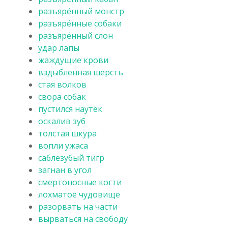
разъярённый монстр
разъярённые собаки
разъярённый слон
удар лапы
жаждущие крови
вздыбленная шерсть
стая волков
свора собак
пустился наутёк
оскалив зуб
толстая шкура
вопли ужаса
саблезубый тигр
загнан в угол
смертоносные когти
лохматое чудовище
разорвать на части
вырваться на свободу