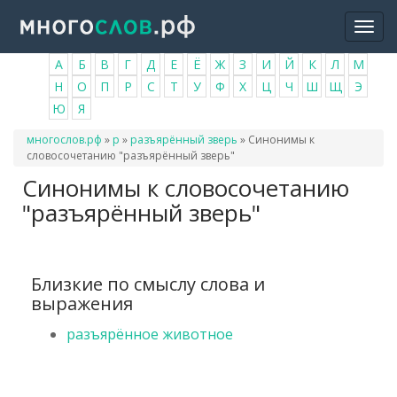
Перейти
Togg
к
navi
основному
А
Б
В
Г
Д
Е
Ё
Ж
З
И
Й
К
Л
М
содержанию
Н
О
П
Р
С
Т
У
Ф
Х
Ц
Ч
Ш
Щ
Э
Ю
Я
Вы
многослов.рф
»
р
»
разъярённый зверь
»
Синонимы к
здесь
словосочетанию "разъярённый зверь"
Синонимы к словосочетанию
"разъярённый зверь"
Близкие по смыслу слова и
выражения
разъярённое животное