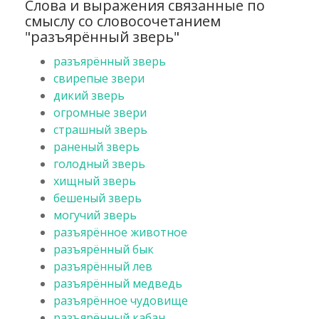
Слова и выражения связанные по
смыслу со словосочетанием
"разъярённый зверь"
разъярённый зверь
свирепые звери
дикий зверь
огромные звери
страшный зверь
раненый зверь
голодный зверь
хищный зверь
бешеный зверь
могучий зверь
разъярённое животное
разъярённый бык
разъярённый лев
разъярённый медведь
разъярённое чудовище
разъярённый кабан