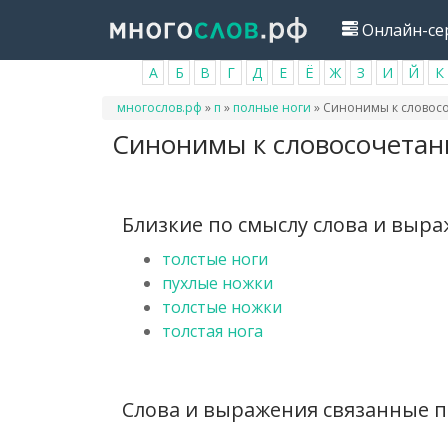
Перейти
Онлайн-се
к
основному
А
Б
В
Г
Д
Е
Ё
Ж
З
И
Й
К
содержанию
Вы
многослов.рф
»
п
»
полные ноги
»
Синонимы к словосо
здесь
Синонимы к словосочетан
Близкие по смыслу слова и выр
толстые ноги
пухлые ножки
толстые ножки
толстая нога
Слова и выражения связанные п