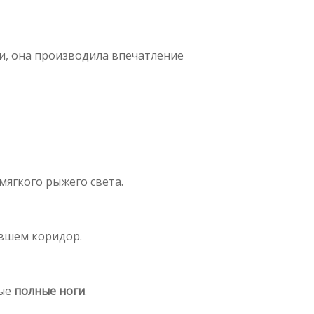
и, она производила впечатление
мягкого рыжего света.
авшем коридор.
тые
полные ноги
.