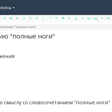
рвисы
Л
М
Н
О
П
Р
С
Т
У
Ф
Х
Ц
Ч
Ш
Щ
Э
Ю
четанию "полные ноги"
ию "полные ноги"
ажения
о смыслу со словосочетанием "полные ноги"