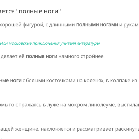
ется "полные ноги"
с хорошей фигурой, с длинными
полными ногами
и рукам
. Или московские приключения учителя литературы
 делает её
полные ноги
намного стройнее.
ные ноги
с белыми косточками на коленях, в колпаке из 
размыто отражаясь в луже на мокром линолеуме, выстил
жащей женщине, наклоняется и рассматривает раскину