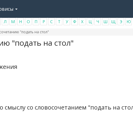
рвисы
Л
М
Н
О
П
Р
С
Т
У
Ф
Х
Ц
Ч
Ш
Щ
Э
Ю
очетанию "подать на стол"
ю "подать на стол"
ажения
 смыслу со словосочетанием "подать на сто