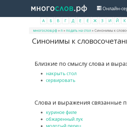
Перейти
Онлайн-се
к
основному
А
Б
В
Г
Д
Е
Ё
Ж
З
И
Й
К
содержанию
Вы
многослов.рф
»
п
»
подать на стол
»
Синонимы к словос
здесь
Синонимы к словосочетани
Близкие по смыслу слова и выр
накрыть стол
сервировать
Слова и выражения связанные по
куриное филе
обжаренный лук
молотый перец