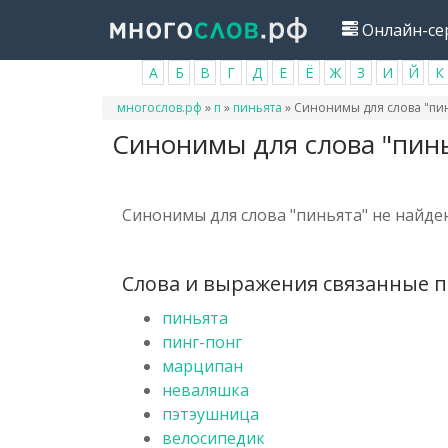
Перейти
Онлайн-се
к
основному
А
Б
В
Г
Д
Е
Ё
Ж
З
И
Й
К
содержанию
Вы
многослов.рф
»
п
»
пиньята
»
Синонимы для слова "пи
здесь
Синонимы для слова "пин
Синонимы для слова "пиньята" не найде
Слова и выражения связанные по
пиньята
пинг-понг
марципан
неваляшка
пэтэушница
велосипедик