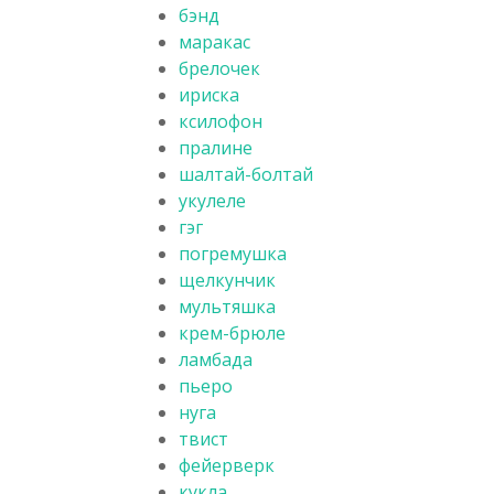
бэнд
маракас
брелочек
ириска
ксилофон
пралине
шалтай-болтай
укулеле
гэг
погремушка
щелкунчик
мультяшка
крем-брюле
ламбада
пьеро
нуга
твист
фейерверк
кукла