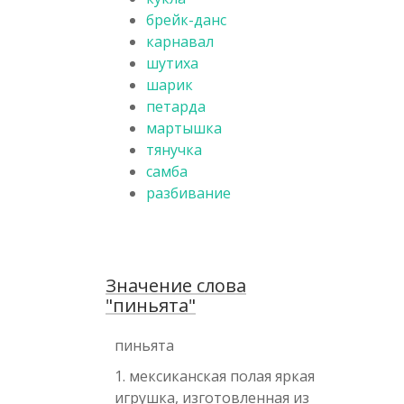
брейк-данс
карнавал
шутиха
шарик
петарда
мартышка
тянучка
самба
разбивание
Значение слова
"пиньята"
пиньята
1. мексиканская полая яркая
игрушка, изготовленная из