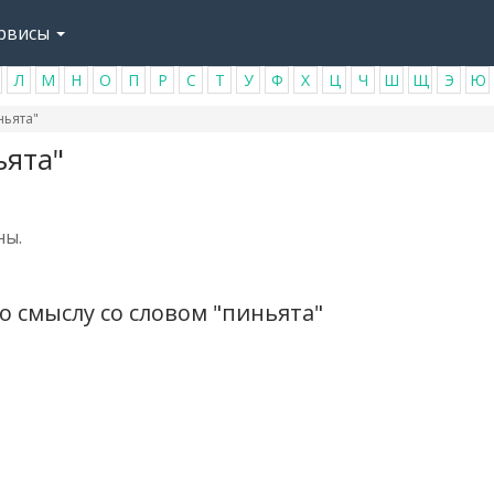
рвисы
Л
М
Н
О
П
Р
С
Т
У
Ф
Х
Ц
Ч
Ш
Щ
Э
Ю
ньята"
ьята"
ны.
 смыслу со словом "пиньята"