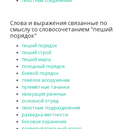
пехотные соединения
Слова и выражения связанные по
смыслу со словосочетанием "пеший
порядок"
пеший порядок
пеший строй
пеший марш
походный порядок
боевой порядок
тяжёлое вооружение
пулемётные тачанки
эвакуация раненых
основной отряд
пехотные подразделения
разведка местности
боковое охранение
разведывательный дозор