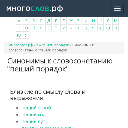
Перейти
Togg
к
navi
основному
А
Б
В
Г
Д
Е
Ё
Ж
З
И
Й
К
Л
М
содержанию
Н
О
П
Р
С
Т
У
Ф
Х
Ц
Ч
Ш
Щ
Э
Ю
Я
Вы
многослов.рф
»
п
»
пеший порядок
»
Синонимы к
здесь
словосочетанию "пеший порядок"
Синонимы к словосочетанию
"пеший порядок"
Близкие по смыслу слова и
выражения
пеший строй
пеший ход
пеший путь