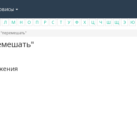
рвисы
Л
М
Н
О
П
Р
С
Т
У
Ф
Х
Ц
Ч
Ш
Щ
Э
Ю
 "перемешать"
емешать"
ажения