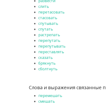
развести
слить
перетасовать
стасовать
спутывать
спутать
растрепать
перепутать
перепутывать
переставлять
сказать
брякнуть
сболтнуть
Слова и выражения связанные п
перемешать
смешать