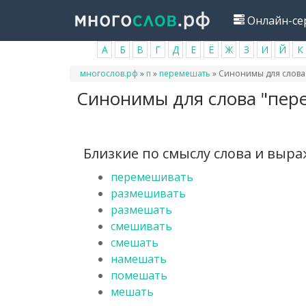
Перейти
Онлайн-се
к
основному
А
Б
В
Г
Д
Е
Ё
Ж
З
И
Й
К
содержанию
Вы
многослов.рф
»
п
»
перемешать
»
Синонимы для слова
здесь
Синонимы для слова "пер
Близкие по смыслу слова и выр
перемешивать
размешивать
размешать
смешивать
смешать
намешать
помешать
мешать