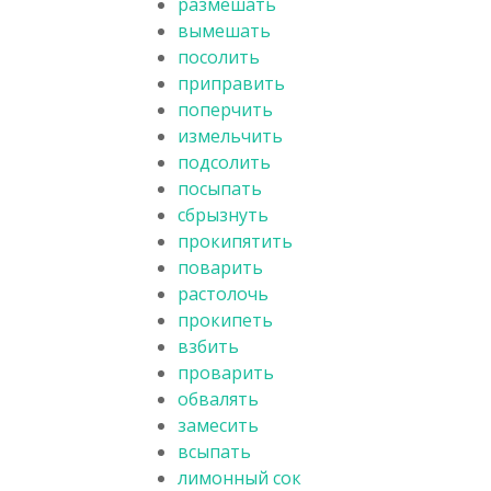
размешать
вымешать
посолить
приправить
поперчить
измельчить
подсолить
посыпать
сбрызнуть
прокипятить
поварить
растолочь
прокипеть
взбить
проварить
обвалять
замесить
всыпать
лимонный сок