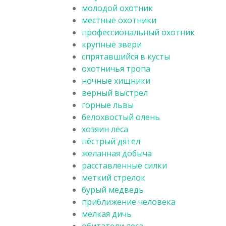
молодой охотник
местные охотники
профессиональный охотник
крупные звери
спрятавшийся в кусты
охотничья тропа
ночные хищники
верный выстрел
горные львы
белохвостый олень
хозяин леса
пёстрый дятел
желанная добыча
расставленные силки
меткий стрелок
бурый медведь
приближение человека
мелкая дичь
обитатели леса