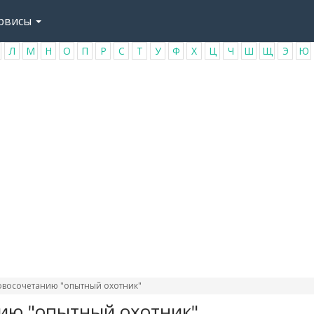
рвисы
Л
М
Н
О
П
Р
С
Т
У
Ф
Х
Ц
Ч
Ш
Щ
Э
Ю
овосочетанию "опытный охотник"
ию "опытный охотник"