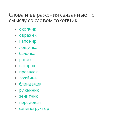
Слова и выражения связанные по
смыслу со словом "окопчик"
окопчик
овражек
капонир
лощинка
балочка
ровик
взгорок
прогалок
ложбина
блиндажик
ружейник
зенитчик
передовая
санинструктор