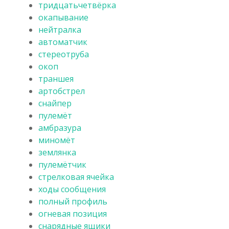
тридцатьчетвёрка
окапывание
нейтралка
автоматчик
стереотруба
окоп
траншея
артобстрел
снайпер
пулемёт
амбразура
миномёт
землянка
пулемётчик
стрелковая ячейка
ходы сообщения
полный профиль
огневая позиция
снарядные ящики