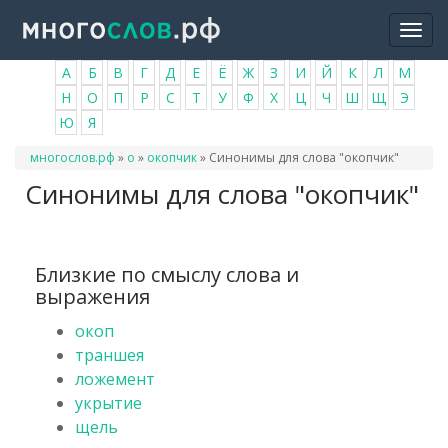
Перейти
Togg
к
navi
основному
А
Б
В
Г
Д
Е
Ё
Ж
З
И
Й
К
Л
М
содержанию
Н
О
П
Р
С
Т
У
Ф
Х
Ц
Ч
Ш
Щ
Э
Ю
Я
Вы
многослов.рф
»
о
»
окопчик
»
Синонимы для слова "окопчик"
здесь
Синонимы для слова "окопчик"
Близкие по смыслу слова и
выражения
окоп
траншея
ложемент
укрытие
щель