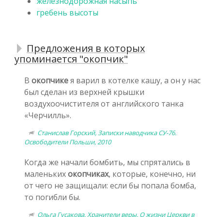
железнодорожная насыпь
гребень высоты
Предложения в которых
упоминается "окопчик"
В
окопчике
я варил в котелке кашу, а он у нас
был сделан из верхней крышки
воздухоочистителя от английского танка
«Черчилль».
Станислав Горский, Записки наводчика СУ-76.
Освободители Польши, 2010
Когда же начали бомбить, мы спрятались в
маленьких
окопчиках
, которые, конечно, ни
от чего не защищали: если бы попала бомба,
то погибли бы.
Ольга Гусакова, Хранители веры. О жизни Церкви в