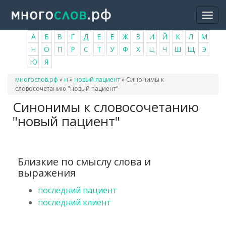
Перейти
Togg
к
navi
основному
А
Б
В
Г
Д
Е
Ё
Ж
З
И
Й
К
Л
М
содержанию
Н
О
П
Р
С
Т
У
Ф
Х
Ц
Ч
Ш
Щ
Э
Ю
Я
Вы
многослов.рф
»
н
»
новый пациент
»
Синонимы к
здесь
словосочетанию "новый пациент"
Синонимы к словосочетанию
"новый пациент"
Близкие по смыслу слова и
выражения
последний пациент
последний клиент