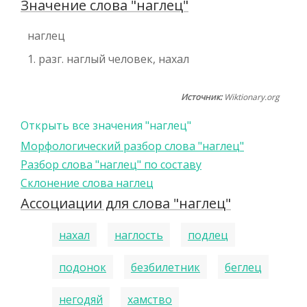
Значение слова "наглец"
наглец
1. разг. наглый человек, нахал
Источник:
Wiktionary.org
Открыть все значения "наглец"
Морфологический разбор слова "наглец"
Разбор слова "наглец" по составу
Склонение слова наглец
Ассоциации для слова "наглец"
нахал
наглость
подлец
подонок
безбилетник
беглец
негодяй
хамство