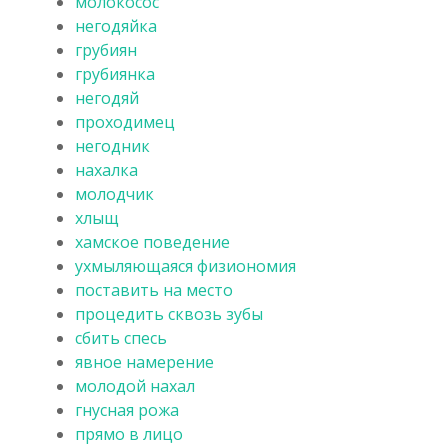
молокосос
негодяйка
грубиян
грубиянка
негодяй
проходимец
негодник
нахалка
молодчик
хлыщ
хамское поведение
ухмыляющаяся физиономия
поставить на место
процедить сквозь зубы
сбить спесь
явное намерение
молодой нахал
гнусная рожа
прямо в лицо