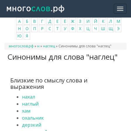
Перейти
Togg
к
navi
основному
А
Б
В
Г
Д
Е
Ё
Ж
З
И
Й
К
Л
М
содержанию
Н
О
П
Р
С
Т
У
Ф
Х
Ц
Ч
Ш
Щ
Э
Ю
Я
Вы
многослов.рф
»
н
»
наглец
»
Синонимы для слова "наглец"
здесь
Синонимы для слова "наглец"
Близкие по смыслу слова и
выражения
нахал
наглый
хам
охальник
дерзкий