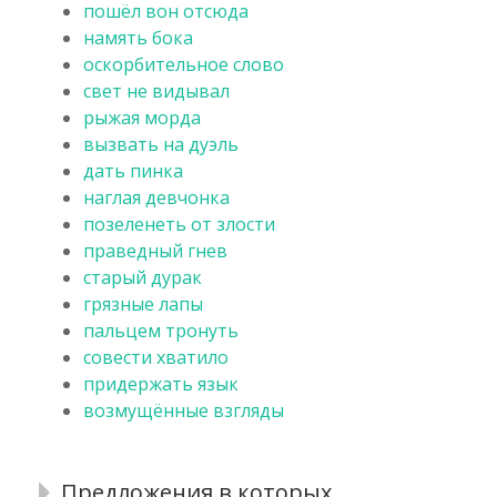
пошёл вон отсюда
намять бока
оскорбительное слово
свет не видывал
рыжая морда
вызвать на дуэль
дать пинка
наглая девчонка
позеленеть от злости
праведный гнев
старый дурак
грязные лапы
пальцем тронуть
совести хватило
придержать язык
возмущённые взгляды
Предложения в которых