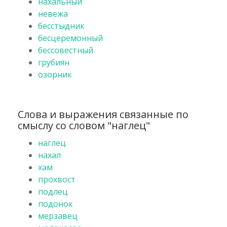
нахальный
невежа
бесстыдник
бесцеремонный
бессовестный
грубиян
озорник
Слова и выражения связанные по
смыслу со словом "наглец"
наглец
нахал
хам
прохвост
подлец
подонок
мерзавец