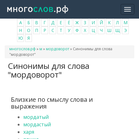
Перейти
Togg
к
navi
основному
А
Б
В
Г
Д
Е
Ё
Ж
З
И
Й
К
Л
М
содержанию
Н
О
П
Р
С
Т
У
Ф
Х
Ц
Ч
Ш
Щ
Э
Ю
Я
Вы
многослов.рф
»
м
»
мордоворот
»
Синонимы для слова
здесь
"мордоворот"
Синонимы для слова
"мордоворот"
Близкие по смыслу слова и
выражения
мордатый
мордастый
харя