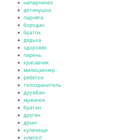
напарничек
детинушка
парняга
бородач
браток
дядька
здоровяк
парень
красавчик
милиционер
ребятки
телохранитель
дружбан
мужичок
братан
друган
дрын
кулачище
кумпол