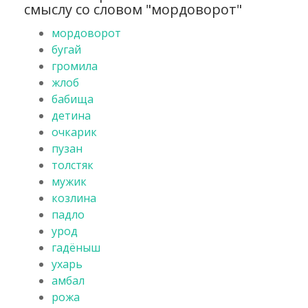
смыслу со словом "мордоворот"
мордоворот
бугай
громила
жлоб
бабища
детина
очкарик
пузан
толстяк
мужик
козлина
падло
урод
гадёныш
ухарь
амбал
рожа