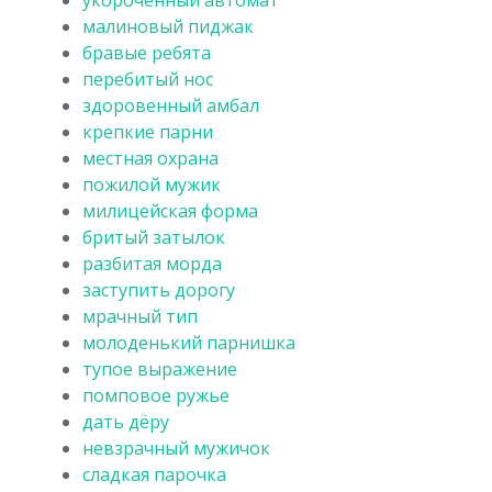
малиновый пиджак
бравые ребята
перебитый нос
здоровенный амбал
крепкие парни
местная охрана
пожилой мужик
милицейская форма
бритый затылок
разбитая морда
заступить дорогу
мрачный тип
молоденький парнишка
тупое выражение
помповое ружье
дать дёру
невзрачный мужичок
сладкая парочка