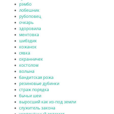
рэмбо
лобешник
рубоповец
очкарь
здоровила
ментовка
шибздик
кожанок
сявка
охранничек
костолом
волына
бандитская рожа
резиновые дубинки
страж порядка
бычьи шеи
выросший как из-под земли
служитель закона
укорочённый автомат