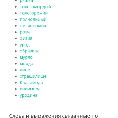
ряшка
толстомордый
толсторожий
полнолицый
физиономия
рожа
физия
урод
образина
мурло
морда
лицо
страшилище
Квазимодо
кикимора
уродина
Слова и выражения связанные по