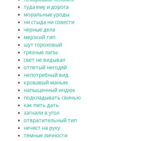
туда ему и дорога
моральные уроды
ни стыда ни совести
чёрные дела
мерзкий тип
шут гороховый
грязные лапы
свет не видывал
отпетый негодяй
непотребный вид
кровавый маньяк
напыщенный индюк
подкладывать свинью
как пить дать
загнали в угол
отвратительный тип
нечист на руку
тёмные личности