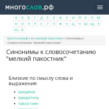
Перейти
Togg
к
navi
основному
А
Б
В
Г
Д
Е
Ё
Ж
З
И
Й
К
Л
М
содержанию
Н
О
П
Р
С
Т
У
Ф
Х
Ц
Ч
Ш
Щ
Э
Ю
Я
Вы
многослов.рф
»
м
»
мелкий пакостник
»
Синонимы к
здесь
словосочетанию "мелкий пакостник"
Синонимы к словосочетанию
"мелкий пакостник"
Близкие по смыслу слова и
выражения
вредина
вредитель
пакостник