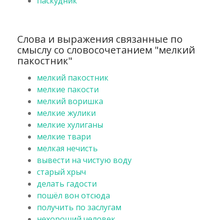
паскудник
Слова и выражения связанные по
смыслу со словосочетанием "мелкий
пакостник"
мелкий пакостник
мелкие пакости
мелкий воришка
мелкие жулики
мелкие хулиганы
мелкие твари
мелкая нечисть
вывести на чистую воду
старый хрыч
делать гадости
пошёл вон отсюда
получить по заслугам
нехороший человек