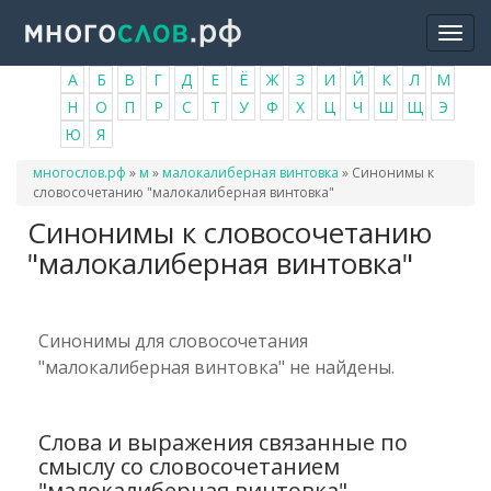
Перейти
Togg
к
navi
основному
А
Б
В
Г
Д
Е
Ё
Ж
З
И
Й
К
Л
М
содержанию
Н
О
П
Р
С
Т
У
Ф
Х
Ц
Ч
Ш
Щ
Э
Ю
Я
Вы
многослов.рф
»
м
»
малокалиберная винтовка
»
Синонимы к
здесь
словосочетанию "малокалиберная винтовка"
Синонимы к словосочетанию
"малокалиберная винтовка"
Синонимы для словосочетания
"малокалиберная винтовка" не найдены.
Слова и выражения связанные по
смыслу со словосочетанием
"малокалиберная винтовка"