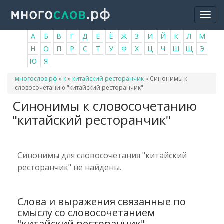
Перейти
Togg
к
navi
основному
А
Б
В
Г
Д
Е
Ё
Ж
З
И
Й
К
Л
М
содержанию
Н
О
П
Р
С
Т
У
Ф
Х
Ц
Ч
Ш
Щ
Э
Ю
Я
Вы
многослов.рф
»
к
»
китайский ресторанчик
»
Синонимы к
здесь
словосочетанию "китайский ресторанчик"
Синонимы к словосочетанию
"китайский ресторанчик"
Синонимы для словосочетания "китайский
ресторанчик" не найдены.
Слова и выражения связанные по
смыслу со словосочетанием
"китайский ресторанчик"