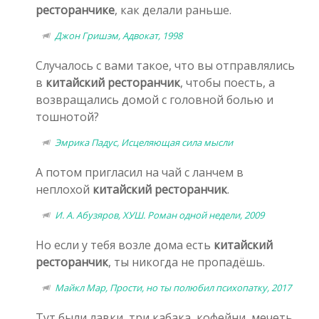
ресторанчике
, как делали раньше.
Джон Гришэм, Адвокат, 1998
Случалось с вами такое, что вы отправлялись
в
китайский ресторанчик
, чтобы поесть, а
возвращались домой с головной болью и
тошнотой?
Эмрика Падус, Исцеляющая сила мысли
А потом пригласил на чай с ланчем в
неплохой
китайский ресторанчик
.
И. А. Абузяров, ХУШ. Роман одной недели, 2009
Но если у тебя возле дома есть
китайский
ресторанчик
, ты никогда не пропадёшь.
Майкл Мар, Прости, но ты полюбил психопатку, 2017
Тут были лавки, три кабака, кофейни, мечеть