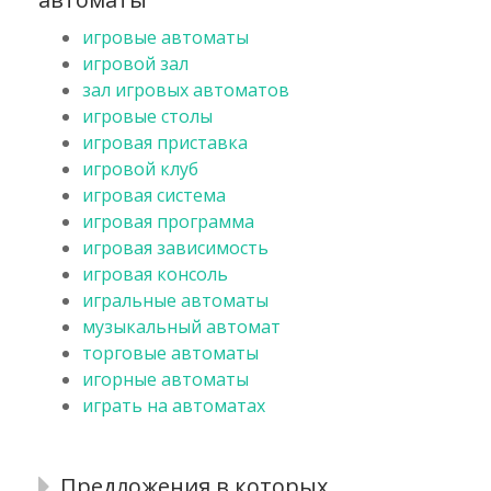
игровые автоматы
игровой зал
зал игровых автоматов
игровые столы
игровая приставка
игровой клуб
игровая система
игровая программа
игровая зависимость
игровая консоль
игральные автоматы
музыкальный автомат
торговые автоматы
игорные автоматы
играть на автоматах
Предложения в которых