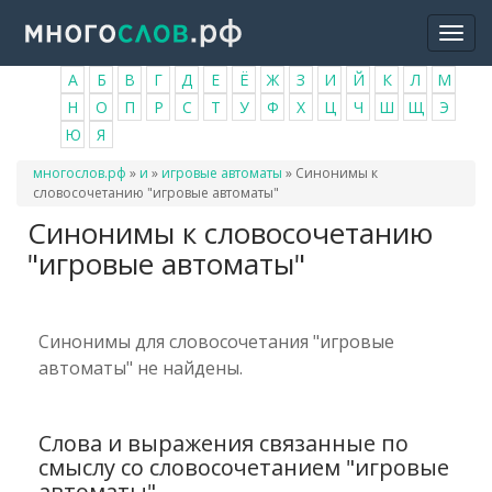
Перейти
Togg
к
navi
основному
А
Б
В
Г
Д
Е
Ё
Ж
З
И
Й
К
Л
М
содержанию
Н
О
П
Р
С
Т
У
Ф
Х
Ц
Ч
Ш
Щ
Э
Ю
Я
Вы
многослов.рф
»
и
»
игровые автоматы
»
Синонимы к
здесь
словосочетанию "игровые автоматы"
Синонимы к словосочетанию
"игровые автоматы"
Синонимы для словосочетания "игровые
автоматы" не найдены.
Слова и выражения связанные по
смыслу со словосочетанием "игровые
автоматы"