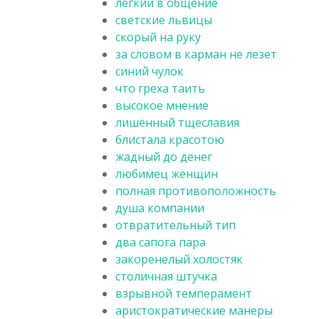
лёгкий в общение
светские львицы
скорый на руку
за словом в карман не лезет
синий чулок
что греха таить
высокое мнение
лишённый тщеславия
блистала красотою
жадный до денег
любимец женщин
полная противоположность
душа компании
отвратительный тип
два сапога пара
закоренелый холостяк
столичная штучка
взрывной темперамент
аристократические манеры