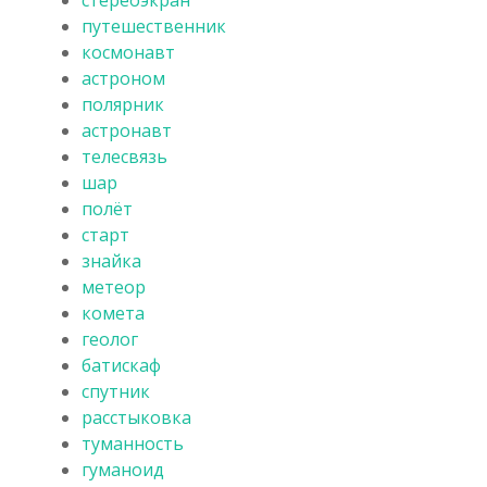
путешественник
космонавт
астроном
полярник
астронавт
телесвязь
шар
полёт
старт
знайка
метеор
комета
геолог
батискаф
спутник
расстыковка
туманность
гуманоид