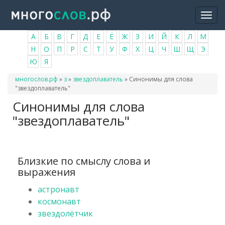
Перейти
Togg
к
navi
основному
А
Б
В
Г
Д
Е
Ё
Ж
З
И
Й
К
Л
М
содержанию
Н
О
П
Р
С
Т
У
Ф
Х
Ц
Ч
Ш
Щ
Э
Ю
Я
Вы
многослов.рф
»
з
»
звездоплаватель
»
Синонимы для слова
здесь
"звездоплаватель"
Синонимы для слова
"звездоплаватель"
Близкие по смыслу слова и
выражения
астронавт
космонавт
звездолётчик