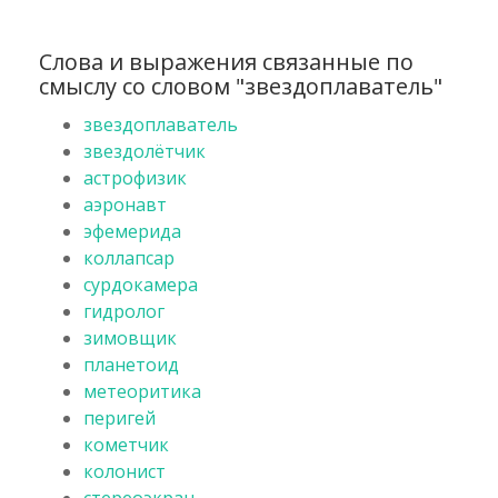
Слова и выражения связанные по
смыслу со словом "звездоплаватель"
звездоплаватель
звездолётчик
астрофизик
аэронавт
эфемерида
коллапсар
сурдокамера
гидролог
зимовщик
планетоид
метеоритика
перигей
кометчик
колонист
стереоэкран