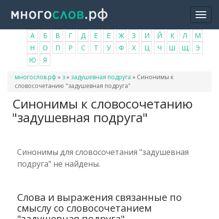
Перейти
Togg
к
navi
основному
А
Б
В
Г
Д
Е
Ё
Ж
З
И
Й
К
Л
М
содержанию
Н
О
П
Р
С
Т
У
Ф
Х
Ц
Ч
Ш
Щ
Э
Ю
Я
Вы
многослов.рф
»
з
»
задушевная подруга
»
Синонимы к
здесь
словосочетанию "задушевная подруга"
Синонимы к словосочетанию
"задушевная подруга"
Синонимы для словосочетания "задушевная
подруга" не найдены.
Слова и выражения связанные по
смыслу со словосочетанием
"задушевная подруга"