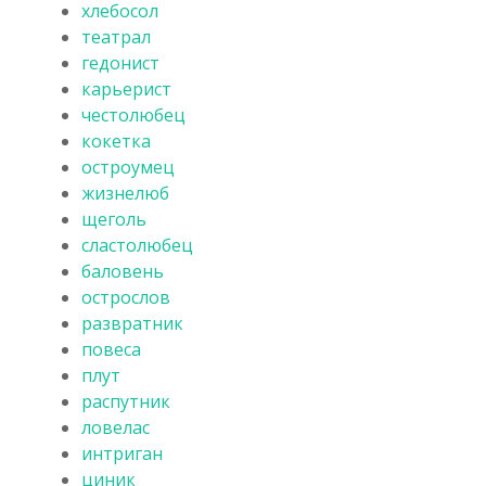
хлебосол
театрал
гедонист
карьерист
честолюбец
кокетка
остроумец
жизнелюб
щеголь
сластолюбец
баловень
острослов
развратник
повеса
плут
распутник
ловелас
интриган
циник