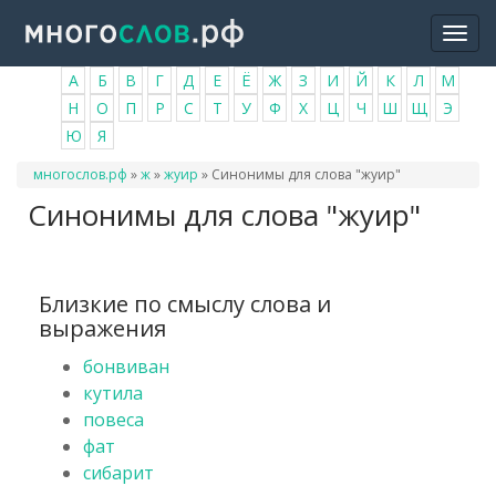
Перейти
Togg
к
navi
основному
А
Б
В
Г
Д
Е
Ё
Ж
З
И
Й
К
Л
М
содержанию
Н
О
П
Р
С
Т
У
Ф
Х
Ц
Ч
Ш
Щ
Э
Ю
Я
Вы
многослов.рф
»
ж
»
жуир
»
Синонимы для слова "жуир"
здесь
Синонимы для слова "жуир"
Близкие по смыслу слова и
выражения
бонвиван
кутила
повеса
фат
сибарит