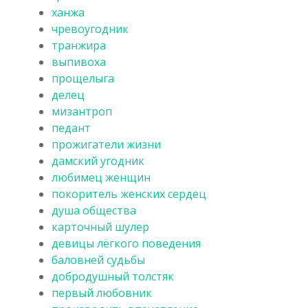
ханжа
чревоугодник
транжира
выпивоха
прощелыга
делец
мизантроп
педант
прожигатели жизни
дамский угодник
любимец женщин
покоритель женских сердец
душа общества
карточный шулер
девицы лёгкого поведения
баловней судьбы
добродушный толстяк
первый любовник