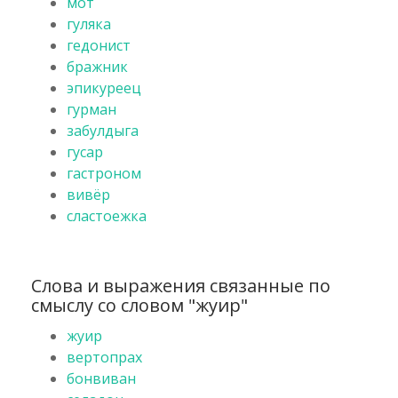
мот
гуляка
гедонист
бражник
эпикуреец
гурман
забулдыга
гусар
гастроном
вивёр
сластоежка
Слова и выражения связанные по
смыслу со словом "жуир"
жуир
вертопрах
бонвиван