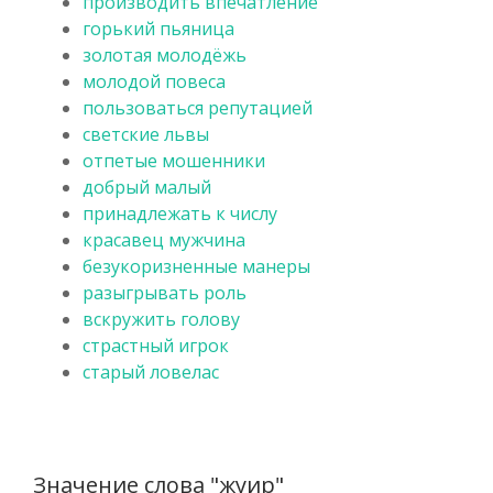
производить впечатление
горький пьяница
золотая молодёжь
молодой повеса
пользоваться репутацией
светские львы
отпетые мошенники
добрый малый
принадлежать к числу
красавец мужчина
безукоризненные манеры
разыгрывать роль
вскружить голову
страстный игрок
старый ловелас
Значение слова "жуир"