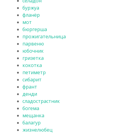
селадон
буржуа
фланёр
мот
бюргерша
прожигательница
парвеню
юбочник
гризетка
кокотка
петиметр
сибарит
франт
денди
сладострастник
богема
мещанка
балагур
жизнелюбец