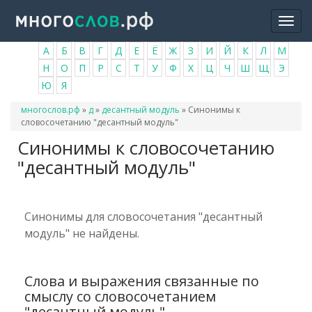
Перейти
Togg
к
navi
основному
А
Б
В
Г
Д
Е
Ё
Ж
З
И
Й
К
Л
М
содержанию
Н
О
П
Р
С
Т
У
Ф
Х
Ц
Ч
Ш
Щ
Э
Ю
Я
Вы
многослов.рф
»
д
»
десантный модуль
»
Синонимы к
здесь
словосочетанию "десантный модуль"
Синонимы к словосочетанию
"десантный модуль"
Синонимы для словосочетания "десантный
модуль" не найдены.
Слова и выражения связанные по
смыслу со словосочетанием
"десантный модуль"