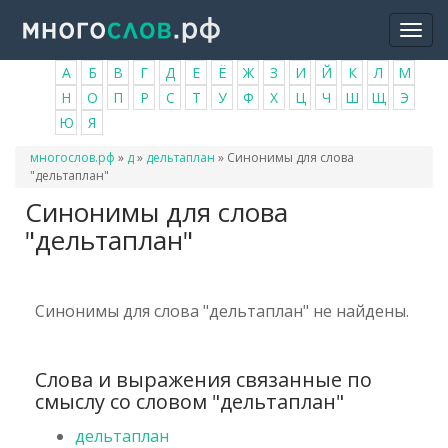
Перейти
Togg
к
navi
основному
А
Б
В
Г
Д
Е
Ё
Ж
З
И
Й
К
Л
М
содержанию
Н
О
П
Р
С
Т
У
Ф
Х
Ц
Ч
Ш
Щ
Э
Ю
Я
Вы
многослов.рф
»
д
»
дельтаплан
»
Синонимы для слова
здесь
"дельтаплан"
Синонимы для слова
"дельтаплан"
Синонимы для слова "дельтаплан" не найдены.
Слова и выражения связанные по
смыслу со словом "дельтаплан"
дельтаплан