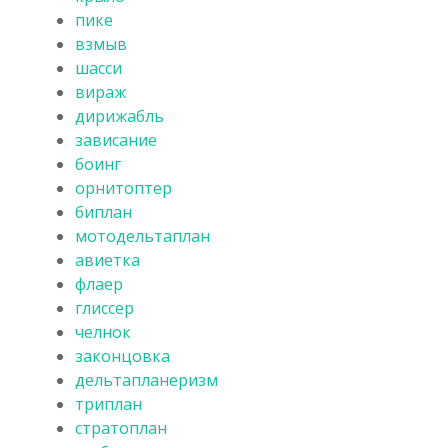
пике
взмыв
шасси
вираж
дирижабль
зависание
боинг
орнитоптер
биплан
мотодельтаплан
авиетка
флаер
глиссер
челнок
законцовка
дельтапланеризм
триплан
стратоплан