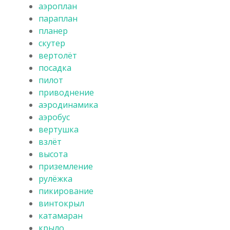
аэроплан
параплан
планер
скутер
вертолёт
посадка
пилот
приводнение
аэродинамика
аэробус
вертушка
взлёт
высота
приземление
рулёжка
пикирование
винтокрыл
катамаран
крыло