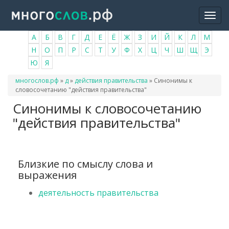
Перейти
Togg
к
navi
основному
А
Б
В
Г
Д
Е
Ё
Ж
З
И
Й
К
Л
М
содержанию
Н
О
П
Р
С
Т
У
Ф
Х
Ц
Ч
Ш
Щ
Э
Ю
Я
Вы
многослов.рф
»
д
»
действия правительства
»
Синонимы к
здесь
словосочетанию "действия правительства"
Синонимы к словосочетанию
"действия правительства"
Близкие по смыслу слова и
выражения
деятельность правительства