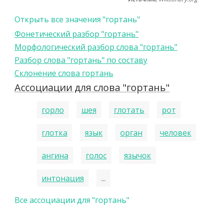
Открыть все значения "гортань"
Фонетический разбор "гортань"
Морфологический разбор слова "гортань"
Разбор слова "гортань" по составу
Склонение слова гортань
Ассоциации для слова "гортань"
горло
шея
глотать
рот
глотка
язык
орган
человек
ангина
голос
язычок
интонация
...
Все ассоциации для "гортань"