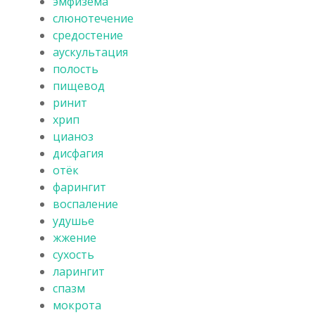
эмфизема
слюнотечение
средостение
аускультация
полость
пищевод
ринит
хрип
цианоз
дисфагия
отёк
фарингит
воспаление
удушье
жжение
сухость
ларингит
спазм
мокрота