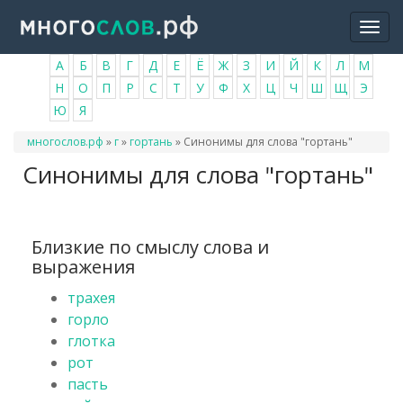
Перейти
Togg
к
navi
основному
А
Б
В
Г
Д
Е
Ё
Ж
З
И
Й
К
Л
М
содержанию
Н
О
П
Р
С
Т
У
Ф
Х
Ц
Ч
Ш
Щ
Э
Ю
Я
Вы
многослов.рф
»
г
»
гортань
»
Синонимы для слова "гортань"
здесь
Синонимы для слова "гортань"
Близкие по смыслу слова и
выражения
трахея
горло
глотка
рот
пасть