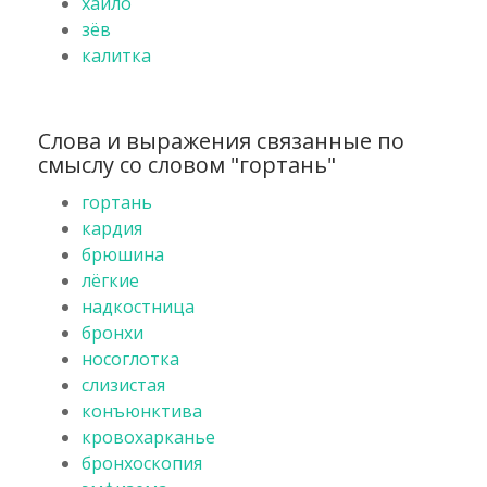
хайло
зёв
калитка
Слова и выражения связанные по
смыслу со словом "гортань"
гортань
кардия
брюшина
лёгкие
надкостница
бронхи
носоглотка
слизистая
конъюнктива
кровохарканье
бронхоскопия