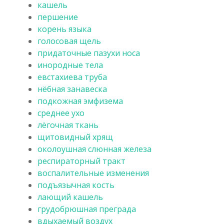
кашель
першение
корень языка
голосовая щель
придаточные пазухи носа
инородные тела
евстахиева труба
нёбная занавеска
подкожная эмфизема
среднее ухо
лёгочная ткань
щитовидный хрящ
околоушная слюнная железа
респираторный тракт
воспалительные изменения
подъязычная кость
лающий кашель
грудобрюшная преграда
вдыхаемый воздух