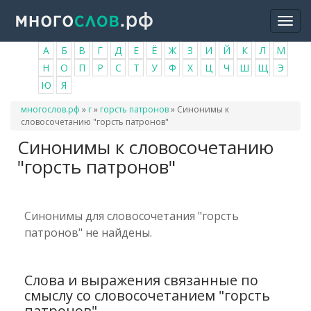
Перейти
Togg
к
navi
основному
А
Б
В
Г
Д
Е
Ё
Ж
З
И
Й
К
Л
М
содержанию
Н
О
П
Р
С
Т
У
Ф
Х
Ц
Ч
Ш
Щ
Э
Ю
Я
Вы
многослов.рф
»
г
»
горсть патронов
»
Синонимы к
здесь
словосочетанию "горсть патронов"
Синонимы к словосочетанию
"горсть патронов"
Синонимы для словосочетания "горсть
патронов" не найдены.
Слова и выражения связанные по
смыслу со словосочетанием "горсть
патронов"