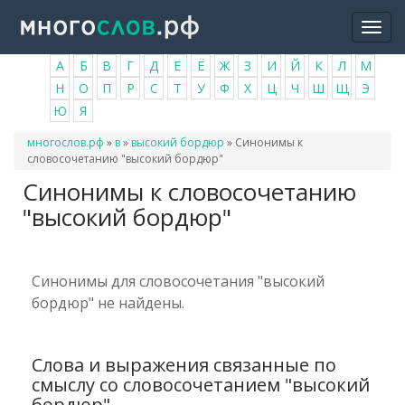
Перейти
Togg
к
navi
основному
А
Б
В
Г
Д
Е
Ё
Ж
З
И
Й
К
Л
М
содержанию
Н
О
П
Р
С
Т
У
Ф
Х
Ц
Ч
Ш
Щ
Э
Ю
Я
Вы
многослов.рф
»
в
»
высокий бордюр
»
Синонимы к
здесь
словосочетанию "высокий бордюр"
Синонимы к словосочетанию
"высокий бордюр"
Синонимы для словосочетания "высокий
бордюр" не найдены.
Слова и выражения связанные по
смыслу со словосочетанием "высокий
бордюр"