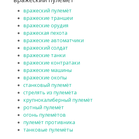
вражеский пулемёт
вражеские траншеи
вражеские орудия
вражеская пехота
вражеские автоматчики
вражеский солдат
вражеские танки
вражеские контратаки
вражеские машины
вражеские окопы
станковый пулемёт
стрелять из пулемёта
крупнокалиберный пулемёт
ротный пулемёт
огонь пулемётов
пулемёт противника
танковые пулемёты