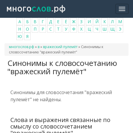
Перейти
Togg
к
navi
основному
А
Б
В
Г
Д
Е
Ё
Ж
З
И
Й
К
Л
М
содержанию
Н
О
П
Р
С
Т
У
Ф
Х
Ц
Ч
Ш
Щ
Э
Ю
Я
Вы
многослов.рф
»
в
»
вражеский пулемёт
»
Синонимы к
здесь
словосочетанию "вражеский пулемёт"
Синонимы к словосочетанию
"вражеский пулемёт"
Синонимы для словосочетания "вражеский
пулемёт" не найдены.
Слова и выражения связанные по
смыслу со словосочетанием
"вражеский пулемёт"