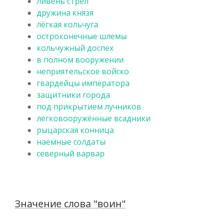
ливень стрел
дружина князя
лёгкая кольчуга
остроконечные шлемы
кольчужный доспех
в полном вооружении
неприятельское войско
гвардейцы императора
защитники города
под прикрытием лучников
легковооружённые всадники
рыцарская конница
наёмные солдаты
северный варвар
Значение слова "воин"