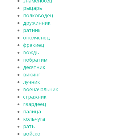
знаменосец
рыцарь
полководец
дружинник
ратник
ополченец
фракиец
вождь
побратим
десятник
викинг
лучник
военачальник
стражник
гвардеец
палица
кольчуга
рать
войско