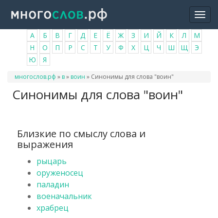
Перейти
Togg
к
navi
основному
А
Б
В
Г
Д
Е
Ё
Ж
З
И
Й
К
Л
М
содержанию
Н
О
П
Р
С
Т
У
Ф
Х
Ц
Ч
Ш
Щ
Э
Ю
Я
Вы
многослов.рф
»
в
»
воин
»
Синонимы для слова "воин"
здесь
Синонимы для слова "воин"
Близкие по смыслу слова и
выражения
рыцарь
оруженосец
паладин
военачальник
храбрец