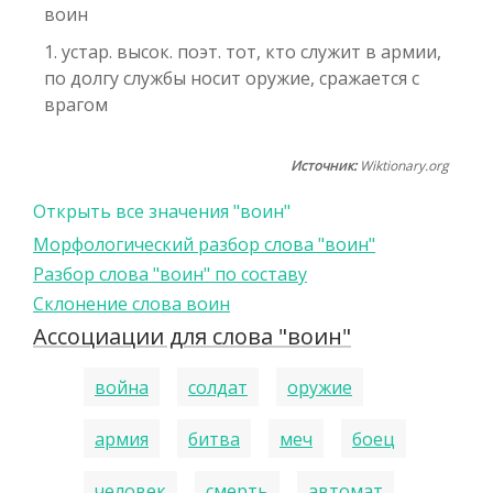
воин
1. устар. высок. поэт. тот, кто служит в армии,
по долгу службы носит оружие, сражается с
врагом
Источник:
Wiktionary.org
Открыть все значения "воин"
Морфологический разбор слова "воин"
Разбор слова "воин" по составу
Склонение слова воин
Ассоциации для слова "воин"
война
солдат
оружие
армия
битва
меч
боец
человек
смерть
автомат