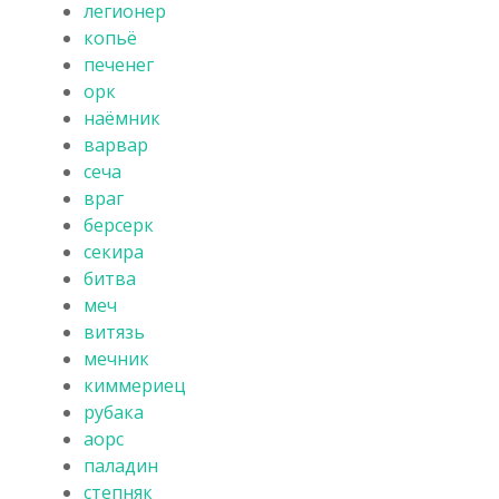
легионер
копьё
печенег
орк
наёмник
варвар
сеча
враг
берсерк
секира
битва
меч
витязь
мечник
киммериец
рубака
аорс
паладин
степняк