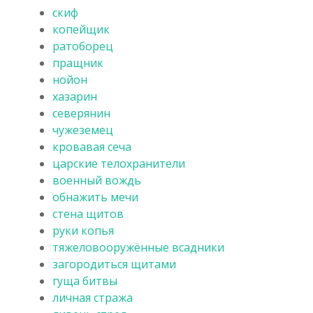
скиф
копейщик
ратоборец
пращник
нойон
хазарин
северянин
чужеземец
кровавая сеча
царские телохранители
военный вождь
обнажить мечи
стена щитов
руки копья
тяжеловооружённые всадники
загородиться щитами
гуща битвы
личная стража