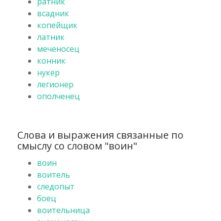
ратник
всадник
копейщик
латник
меченосец
конник
нукер
легионер
ополченец
Слова и выражения связанные по
смыслу со словом "воин"
воин
воитель
следопыт
боец
воительница