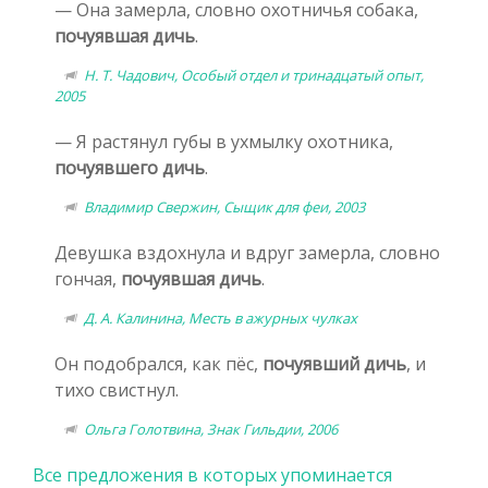
— Она замерла, словно охотничья собака,
почуявшая дичь
.
Н. Т. Чадович, Особый отдел и тринадцатый опыт,
2005
— Я растянул губы в ухмылку охотника,
почуявшего дичь
.
Владимир Свержин, Сыщик для феи, 2003
Девушка вздохнула и вдруг замерла, словно
гончая,
почуявшая дичь
.
Д. А. Калинина, Месть в ажурных чулках
Он подобрался, как пёс,
почуявший дичь
, и
тихо свистнул.
Ольга Голотвина, Знак Гильдии, 2006
Все предложения в которых упоминается