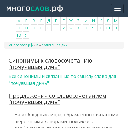
Перейти
Togg
к
navi
основному
А
Б
В
Г
Д
Е
Ё
Ж
З
И
Й
К
Л
М
содержанию
Н
О
П
Р
С
Т
У
Ф
Х
Ц
Ч
Ш
Щ
Э
Ю
Я
Вы
многослов.рф
»
п
»
почуявшая дичь
здесь
Синонимы к словосочетанию
"почуявшая дичь"
Все синонимы и связанные по смыслу слова для
"почуявшая дичь"
Предложения со словосочетанием
"почуявшая дичь"
На их бледных лицах, обрамленных вязаными
шерстяными капорами, появилось