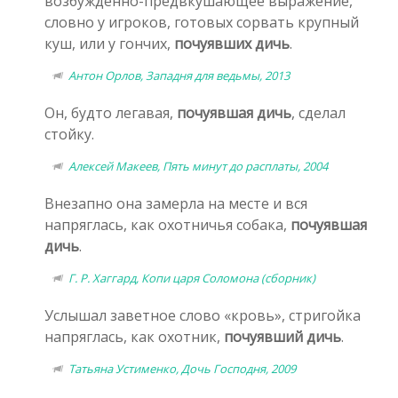
возбужденно-предвкушающее выражение,
словно у игроков, готовых сорвать крупный
куш, или у гончих,
почуявших дичь
.
Антон Орлов, Западня для ведьмы, 2013
Он, будто легавая,
почуявшая дичь
, сделал
стойку.
Алексей Макеев, Пять минут до расплаты, 2004
Внезапно она замерла на месте и вся
напряглась, как охотничья собака,
почуявшая
дичь
.
Г. Р. Хаггард, Копи царя Соломона (сборник)
Услышал заветное слово «кровь», стригойка
напряглась, как охотник,
почуявший дичь
.
Татьяна Устименко, Дочь Господня, 2009