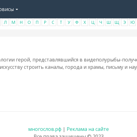
рвисы
Л
М
Н
О
П
Р
С
Т
У
Ф
Х
Ц
Ч
Ш
Щ
Э
Ю
логии герой, представлявшийся в видеполурыбы-получ
кусству строить каналы, города и храмы, письму и нау
многослов.рф
|
Реклама на сайте
Все права защищены © 2023