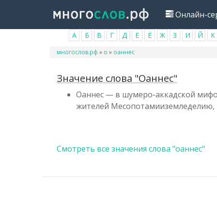
Перейти
Онлайн-се
к
основному
А
Б
В
Г
Д
Е
Ё
Ж
З
И
Й
К
содержанию
Вы
многослов.рф
»
о
»
оаннес
здесь
Значение слова "Оаннес"
Оаннес — в шумеро-аккадской мифо
жителей Месопотамииземледелию, ис
Смотреть все значения слова "оаннес"