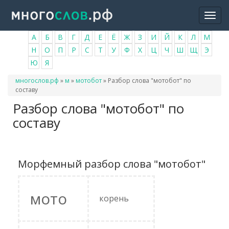
Перейти
Togg
к
navi
основному
А
Б
В
Г
Д
Е
Ё
Ж
З
И
Й
К
Л
М
содержанию
Н
О
П
Р
С
Т
У
Ф
Х
Ц
Ч
Ш
Щ
Э
Ю
Я
Вы
многослов.рф
»
м
»
мотобот
»
Разбор слова "мотобот" по
здесь
составу
Разбор слова "мотобот" по
составу
Морфемный разбор слова "мотобот"
мото
корень