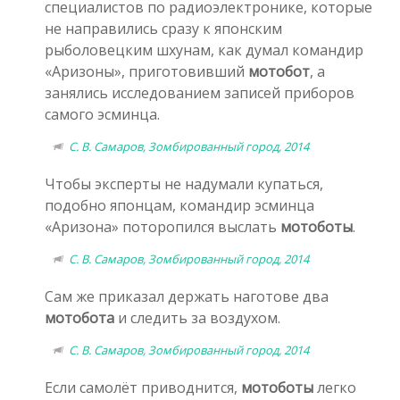
специалистов по радиоэлектронике, которые
не направились сразу к японским
рыболовецким шхунам, как думал командир
«Аризоны», приготовивший
мотобот
, а
занялись исследованием записей приборов
самого эсминца.
С. В. Самаров, Зомбированный город, 2014
Чтобы эксперты не надумали купаться,
подобно японцам, командир эсминца
«Аризона» поторопился выслать
мотоботы
.
С. В. Самаров, Зомбированный город, 2014
Сам же приказал держать наготове два
мотобота
и следить за воздухом.
С. В. Самаров, Зомбированный город, 2014
Если самолёт приводнится,
мотоботы
легко