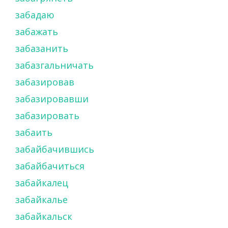
забадаю
забажать
забазанить
забазгальничать
забазировав
забазировавши
забазировать
забаить
забайбачившись
забайбачиться
забайкалец
забайкалье
забайкальск