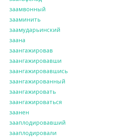
заамвонный
зааминить
заамударьинский
заана
заангажировав
заангажировавши
заангажировавшись
заангажированный
заангажировать
заангажироваться
заанен
зааплодировавший
зааплодировали