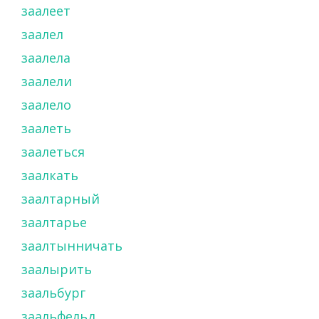
заалеет
заалел
заалела
заалели
заалело
заалеть
заалеться
заалкать
заалтарный
заалтарье
заалтынничать
заалырить
заальбург
заальфельд