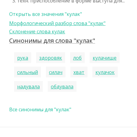
3. техн. приспособление в форме выступа для...
Открыть все значения "кулак"
Морфологический разбор слова "кулак"
Склонение слова кулак
Синонимы для слова "кулак"
рука
здоровяк
лоб
кулачище
сильный
силач
хват
кулачок
надувала
обдувала
Все синонимы для "кулак"