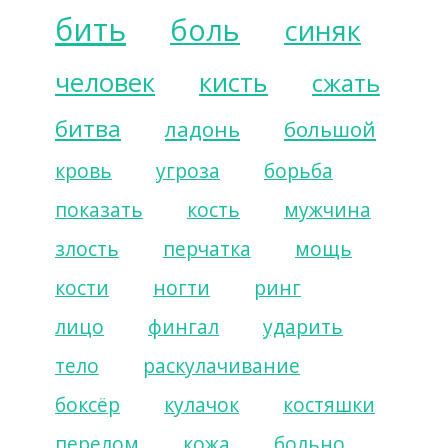
бить
боль
синяк
человек
кисть
сжать
битва
ладонь
большой
кровь
угроза
борьба
показать
кость
мужчина
злость
перчатка
мощь
кости
ногти
ринг
лицо
фингал
ударить
тело
раскулачивание
боксёр
кулачок
костяшки
перелом
кожа
больно