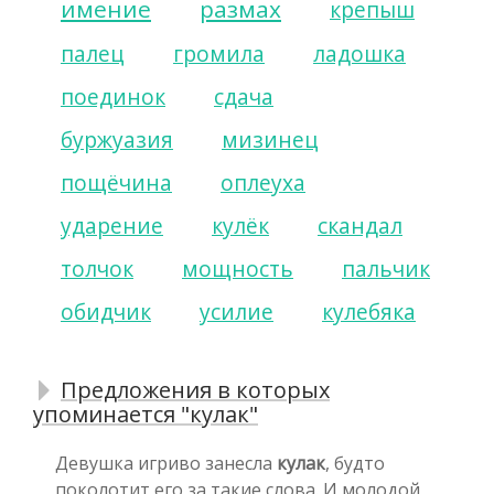
имение
размах
крепыш
палец
громила
ладошка
поединок
сдача
буржуазия
мизинец
пощёчина
оплеуха
ударение
кулёк
скандал
толчок
мощность
пальчик
обидчик
усилие
кулебяка
Предложения в которых
упоминается "кулак"
Девушка игриво занесла
кулак
, будто
поколотит его за такие слова. И молодой