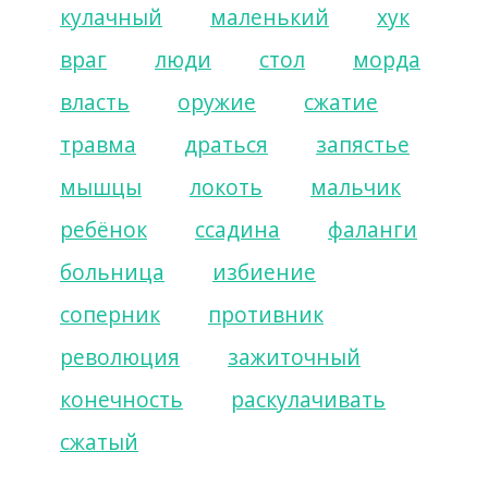
кулачный
маленький
хук
враг
люди
стол
морда
власть
оружие
сжатие
травма
драться
запястье
мышцы
локоть
мальчик
ребёнок
ссадина
фаланги
больница
избиение
соперник
противник
революция
зажиточный
конечность
раскулачивать
сжатый