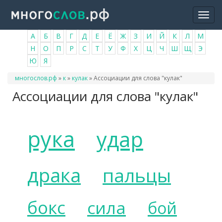
Перейти
Togg
к
navi
основному
А
Б
В
Г
Д
Е
Ё
Ж
З
И
Й
К
Л
М
содержанию
Н
О
П
Р
С
Т
У
Ф
Х
Ц
Ч
Ш
Щ
Э
Ю
Я
Вы
многослов.рф
»
к
»
кулак
»
Ассоциации для слова "кулак"
здесь
Ассоциации для слова "кулак"
рука
удар
драка
пальцы
бокс
сила
бой