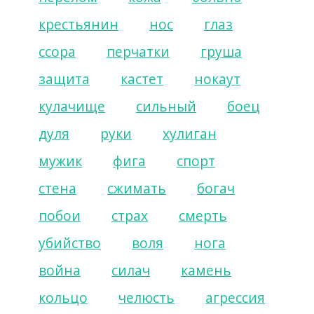
крестьянин
нос
глаз
ссора
перчатки
груша
защита
кастет
нокаут
кулачище
сильный
боец
дуля
руки
хулиган
мужик
фига
спорт
стена
сжимать
богач
побои
страх
смерть
убийство
воля
нога
война
силач
камень
кольцо
челюсть
агрессия