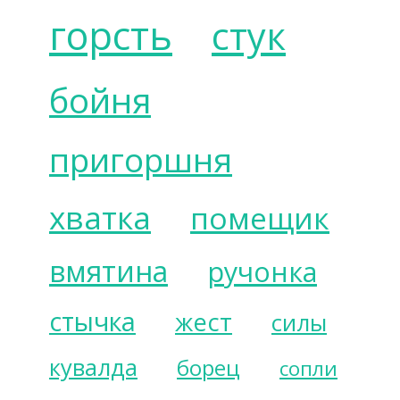
горсть
стук
бойня
пригоршня
хватка
помещик
вмятина
ручонка
стычка
жест
силы
кувалда
борец
сопли